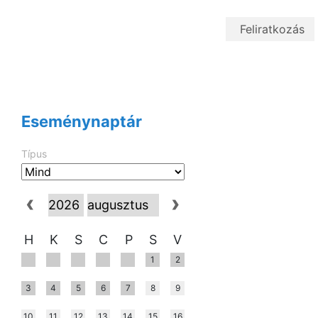
Eseménynaptár
Típus
H
K
S
C
P
S
V
1
2
3
4
5
6
7
8
9
10
11
12
13
14
15
16