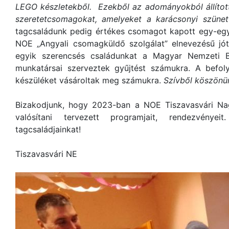
LEGO készletekből. Ezekből az adományokból állítot
szeretetcsomagokat, amelyeket a karácsonyi szüne
tagcsaládunk pedig értékes csomagot kapott egy-egy 
NOE „Angyali csomagküldő szolgálat” elnevezésű jót
egyik szerencsés családunkat a Magyar Nemzeti Ba
munkatársai szerveztek gyűjtést számukra. A befoly
készüléket vásároltak meg számukra.
Szívből köszönün
Bizakodjunk, hogy 2023-ban a NOE Tiszavasvári Na
valósítani tervezett programjait, rendezvényei
tagcsaládjainkat!
Tiszavasvári NE