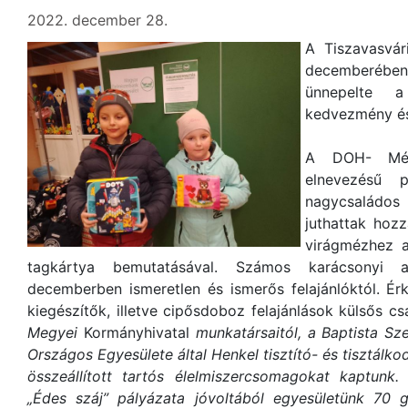
2022. december 28.
A Tiszavasvá
decemberében
ünnepelte 
kedvezmény és
A DOH- Méh
elnevezésű 
nagycsaládos
juthattak hoz
virágmézhez a
tagkártya bemutatásával. Számos karácsonyi a
decemberben ismeretlen és ismerős felajánlóktól. É
kiegészítők, illetve cipősdoboz felajánlások külsős c
Megyei
Kormányhivatal
munkatársaitól, a Baptista Sz
Országos Egyesülete által Henkel tisztító- és tisztálko
összeállított tartós élelmiszercsomagokat kaptunk
„Édes száj” pályázata jóvoltából egyesületünk 70 