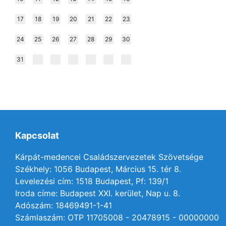
17
18
19
20
21
22
23
24
25
26
27
28
29
30
31
Kapcsolat
Kárpát-medencei Családszervezetek Szövetsége
Székhely: 1056 Budapest, Március 15. tér 8.
Levelezési cím: 1518 Budapest, Pf: 139/1
Iroda címe: Budapest XXI. kerület, Nap u. 8.
Adószám: 18469491-1-41
Számlaszám: OTP 11705008 - 20478915 - 00000000