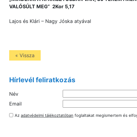
VALÓSÚLT MEG” 2Kor 5,17
Lajos és Klári – Nagy Jóska atyával
« Vissza
Hírlevél feliratkozás
Név
Email
Az
adatvédelmi tájékoztatóban
foglaltakat megismertem és elf