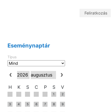
Eseménynaptár
Típus
H
K
S
C
P
S
V
1
2
3
4
5
6
7
8
9