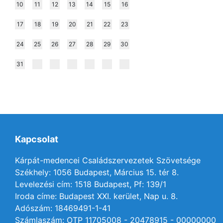
10
11
12
13
14
15
16
17
18
19
20
21
22
23
24
25
26
27
28
29
30
31
Kapcsolat
Kárpát-medencei Családszervezetek Szövetsége
Székhely: 1056 Budapest, Március 15. tér 8.
Levelezési cím: 1518 Budapest, Pf: 139/1
Iroda címe: Budapest XXI. kerület, Nap u. 8.
Adószám: 18469491-1-41
Számlaszám: OTP 11705008 - 20478915 - 00000000