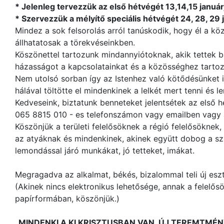
* Jelenleg tervezzük az első hétvégét 13,14,15 január
* Szervezzük a mélyítő speciális hétvégét 24, 28, 29 
Mindez a sok felsorolás arról tanúskodik, hogy él a 
állhatatosak a törekvéseinkben.
Köszönettel tartozunk mindannyiótoknak, akik tettek b
házasságot a kapcsolatainkat és a közösséghez tartoz
Nem utolsó sorban így az Istenhez való kötődésünket 
hálával töltötte el mindenkinek a lelkét mert tenni és l
Kedveseink, biztatunk benneteket jelentsétek az első 
065 8815 010 - es telefonszámon vagy emailben vagy 
Köszönjük a területi felelősöknek a régió felelősöknek,
az atyáknak és mindenkinek, akinek együtt dobog a sz
lemondással járó munkákat, jó tetteket, imákat.
Megragadva az alkalmat, békés, bizalommal teli új es
(Akinek nincs elektronikus lehetősége, annak a felelősö
papírformában, köszönjük.)
„MINDENKI A KI KRISZTUSBAN VAN, ÚJ TEREMTMÉN