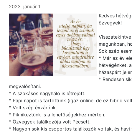
2023. január 1.
Kedves hétvégé
özvegyek!
Visszatekintve
magunkban, ho
Sok szép esem
* Már az év el
hétvégénket, a
házaspárt jele
* Rendesen sike
megvalósítani.
* A szokásos nagyháló is létrejött.
* Papi napot is tartottunk (igaz online, de ez hibrid vo
* Volt szép évzárónk.
* Piknikeztünk is a lehetőségekhez mérten.
* Özvegyek találkozója volt Pécsett.
* Nagyon sok kis csoportos találkozók voltak, és havi t