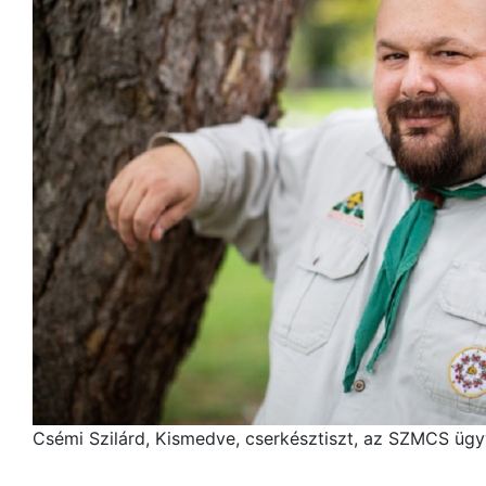
Csémi Szilárd, Kismedve, cserkésztiszt, az SZMCS üg