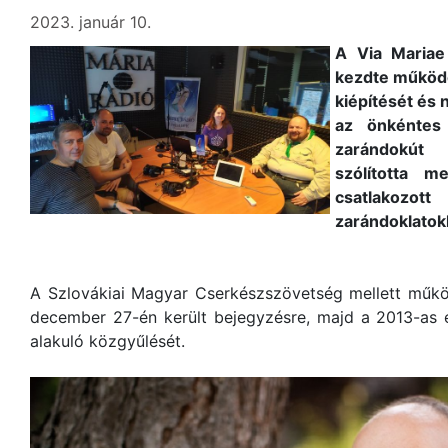
2023. január 10.
A Via Mariae 
kezdte működés
kiépítését és 
az önkéntes
zarándokút
szólította m
csatlakozot
zarándoklatok
A Szlovákiai Magyar Cserkészszövetség mellett működ
december 27-én került bejegyzésre, majd a 2013-as é
alakuló közgyűlését.