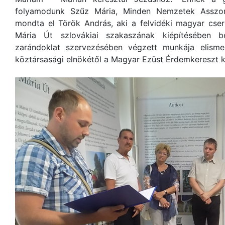
folyamodunk Szűz Mária, Minden Nemzetek Asszony
mondta el Török András, aki a felvidéki magyar cs
Mária Út szlovákiai szakaszának kiépítésében b
zarándoklat szervezésében végzett munkája elism
köztársasági elnökétől a Magyar Ezüst Érdemkereszt k