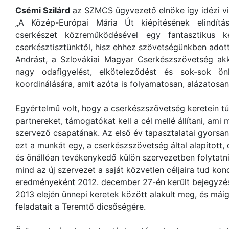
Csémi Szilárd
az SZMCS ügyvezető elnöke így idézi vi
„A Közép-Európai Mária Út kiépítésének elindít
cserkészet közreműködésével egy fantasztikus 
cserkésztisztünktől, hisz ehhez szövetségünkben adotta
Andrást, a Szlovákiai Magyar Cserkészszövetség ak
nagy odafigyelést, elköteleződést és sok-sok ön
koordinálására, amit azóta is folyamatosan, alázatosa
Egyértelmű volt, hogy a cserkészszövetség keretein túl 
partnereket, támogatókat kell a cél mellé állítani, ami
szervező csapatának. Az első év tapasztalatai gyorsa
ezt a munkát egy, a cserkészszövetség által alapított, 
és önállóan tevékenykedő külön szervezetben folytatni
mind az új szervezet a saját közvetlen céljaira tud ko
eredményeként 2012. december 27-én került bejegyzésr
2013 elején ünnepi keretek között alakult meg, és máig 
feladatait a Teremtő dicsőségére.