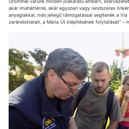
Örömmel várunk minden jóakaratú embert, szervezetet
akár imaháttérrel, akár egyszeri vagy rendszeres önké
anyagiakkal, más jellegű támogatással segítenék a Via
zarándoklatait, a Mária Út kiépítésének folytatását” –