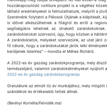
hozzákapcsolódó rurAllure projekt is a végéhez közel
látható eredményeket is felmutathatunk, melyről a j
Szeretnénk folytatni a Pálosok Útjának a kiépítését, k
is idővel elkészülhetnek a főágról és erről a regio
segítségükre lehetnek az útrakelő zarándokoknak
zarándoklatokat szervezni, úgy, hogy közben a háttér
A zarándoklatok, melyeket szervezünk, az utat járó 
fő célunk, hogy a zarándokutakat járók lelki élmények
kerüljenek Istenhez” – mondta el Méhes Richárd.
A 2022-es év gazdag zarándokprogramja, mely átszőtte
természetjáró, valamint zarándokélményeket nyújtott 
2022-es év gazdag zarándokprogramja
Gratulálunk az elmúlt tíz év munkájához, mely mögött ö
szándékok és értékesebb tettek állnak.
(
Berényi Kornélia/Felvidék.ma)