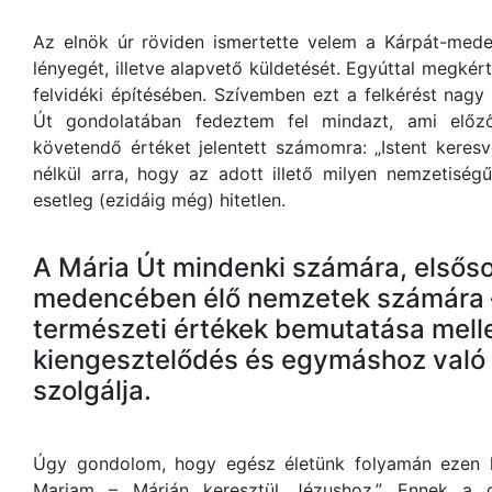
Az elnök úr röviden ismertette velem a Kárpát-mede
lényegét, illetve alapvető küldetését. Egyúttal megké
felvidéki építésében. Szívemben ezt a felkérést nag
Út gondolatában fedeztem fel mindazt, ami előz
követendő értéket jelentett számomra: „Istent keresve
nélkül arra, hogy az adott illető milyen nemzetiségű,
esetleg (ezidáig még) hitetlen.
A Mária Út mindenki számára, elsős
medencében élő nemzetek számára – 
természeti értékek bemutatása melle
kiengesztelődés és egymáshoz való 
szolgálja.
Úgy gondolom, hogy egész életünk folyamán ezen 
Mariam – Márián keresztül Jézushoz.” Ennek a g