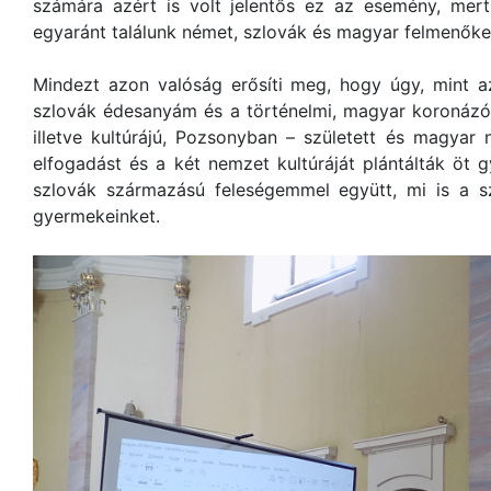
számára azért is volt jelentős ez az esemény, mert
egyaránt találunk német, szlovák és magyar felmenőke
Mindezt azon valóság erősíti meg, hogy úgy, mint 
szlovák édesanyám és a történelmi, magyar koronáz
illetve kultúrájú, Pozsonyban – született és magya
elfogadást és a két nemzet kultúráját plántálták öt
szlovák származású feleségemmel együtt, mi is a sz
gyermekeinket.