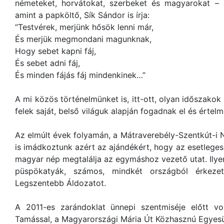
németeket, horvátokat, szerbeket és magyarokat – e
amint a papköltő, Sík Sándor is írja:
“Testvérek, merjünk hősök lenni már,
És merjük megmondani magunknak,
Hogy sebet kapni fáj,
És sebet adni fáj,
És minden fájás fáj mindenkinek…”
A mi közös történelmünket is, itt-ott, olyan időszakok
felek saját, belső világuk alapján fogadnak el és értel
Az elmúlt évek folyamán, a Mátraverebély-Szentkút-i
is imádkoztunk azért az ajándékért, hogy az esetleges 
magyar nép megtalálja az egymáshoz vezető utat. Ilyen
püspökatyák, számos, mindkét országból érkeze
Legszentebb Áldozatot.
A 2011-es zarándoklat ünnepi szentmiséje előtt vo
Tamással, a Magyarországi Mária Út Közhasznú Egyesüle