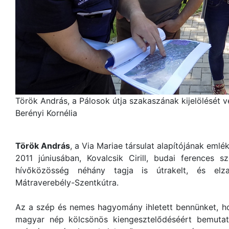
Török András, a Pálosok útja szakaszának kijelölését v
Berényi Kornélia
Török András
, a Via Mariae társulat alapítójának emlé
2011 júniusában, Kovalcsik Cirill, budai ferences s
hívőközösség néhány tagja is útrakelt, és elza
Mátraverebély-Szentkútra.
Az a szép és nemes hagyomány ihletett bennünket, ho
magyar nép kölcsönös kiengesztelődéséért bemutat