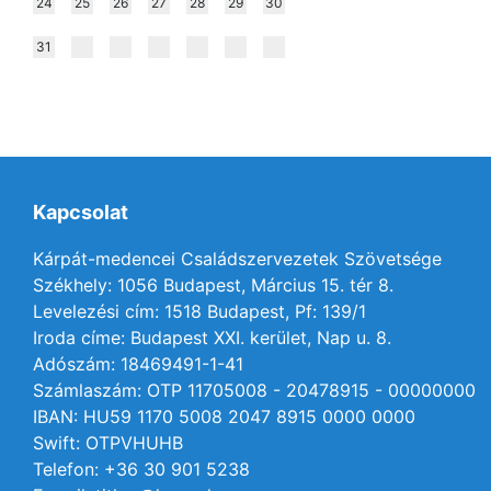
24
25
26
27
28
29
30
31
Kapcsolat
Kárpát-medencei Családszervezetek Szövetsége
Székhely: 1056 Budapest, Március 15. tér 8.
Levelezési cím: 1518 Budapest, Pf: 139/1
Iroda címe: Budapest XXI. kerület, Nap u. 8.
Adószám: 18469491-1-41
Számlaszám: OTP 11705008 - 20478915 - 00000000
IBAN: HU59 1170 5008 2047 8915 0000 0000
Swift: OTPVHUHB
Telefon: +36 30 901 5238