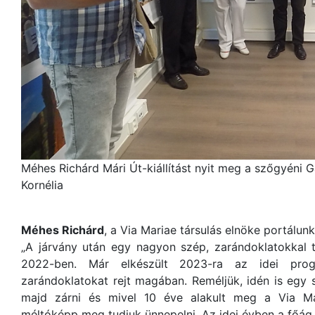
Méhes Richárd Mári Út-kiállítást nyit meg a szőgyéni 
Kornélia
Méhes Richárd
, a Via Mariae társulás elnöke portálun
„A járvány után egy nagyon szép, zarándoklatokkal t
2022-ben. Már elkészült 2023-ra az idei prog
zarándoklatokat rejt magában. Reméljük, idén is egy
majd zárni és mivel 10 éve alakult meg a Via Mar
méltóképp meg tudjuk ünnepelni. Az idei évben a főág k