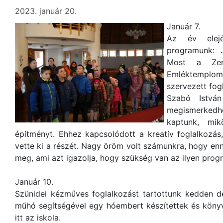
2023. január 20.
Január 7.
Az év elej
programunk: 
Most a Zent
Emléktemplo
szervezett fog
Szabó István
megismerkedhe
kaptunk, mik
építményt. Ehhez kapcsolódott a kreatív foglalkozá
vette ki a részét. Nagy öröm volt számunkra, hogy enn
meg, ami azt igazolja, hogy szükség van az ilyen prog
Január 10.
Szünidei kézműves foglalkozást tartottunk kedden d
műhó segítségével egy hóembert készítettek és könyv
itt az iskola.