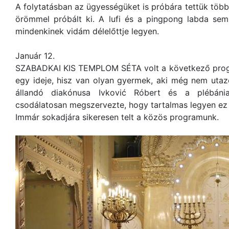
A folytatásban az ügyességüket is próbára tettük több
örömmel próbált ki. A lufi és a pingpong labda sem 
mindenkinek vidám délelőttje legyen.
Január 12.
SZABADKAI KIS TEMPLOM SÉTA volt a következő prog
egy ideje, hisz van olyan gyermek, aki még nem uta
állandó diakónusa Ivković Róbert és a plébáni
csodálatosan megszervezte, hogy tartalmas legyen ez 
Immár sokadjára sikeresen telt a közös programunk.