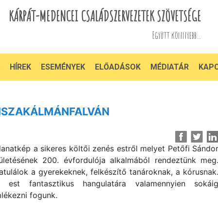
KÁRPÁT-MEDENCEI CSALÁDSZERVEZETEK SZÖVETSÉGE
Együtt könnyebb...
HÍREK
ESEMÉNYEK
ELŐADÁSOK
MÉDIATÁR
KAP
TISZAKÁLMÁNFALVÁN
llanatkép a sikeres költői zenés estről melyet Petőfi Sándo
ületésének 200. évfordulója alkalmából rendeztünk meg
atulálok a gyerekeknek, felkészítő tanároknak, a kórusnak
 est fantasztikus hangulatára valamennyien sokái
lékezni fogunk.