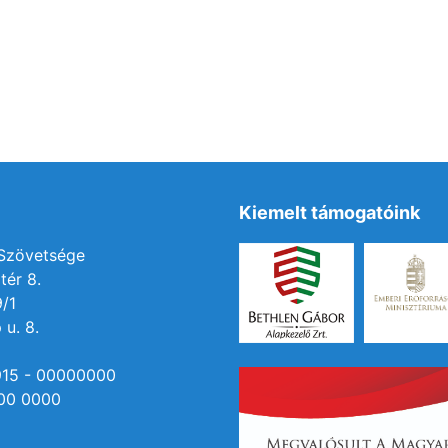
Kiemelt támogatóink
 Szövetsége
tér 8.
9/1
 u. 8.
915 - 00000000
00 0000