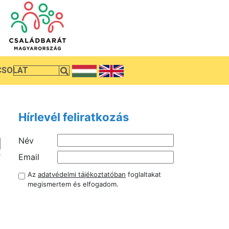
CSOLAT
Hírlevél feliratkozás
Név
r
Email
.
Az
adatvédelmi tájékoztatóban
foglaltakat
.
megismertem és elfogadom.
g