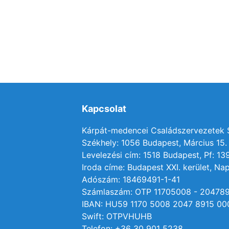
Kapcsolat
Kárpát-medencei Családszervezetek
Székhely: 1056 Budapest, Március 15. 
Levelezési cím: 1518 Budapest, Pf: 13
Iroda címe: Budapest XXI. kerület, Nap
Adószám: 18469491-1-41
Számlaszám: OTP 11705008 - 20478
IBAN: HU59 1170 5008 2047 8915 00
Swift: OTPVHUHB
Telefon: +36 30 901 5238