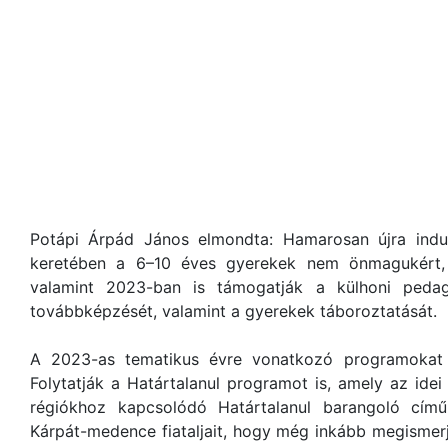
Potápi Árpád János elmondta: Hamarosan újra indu
keretében a 6–10 éves gyerekek nem önmagukért, 
valamint 2023-ban is támogatják a külhoni peda
továbbképzését, valamint a gyerekek táboroztatását.
A 2023-as tematikus évre vonatkozó programokat i
Folytatják a Határtalanul programot is, amely az idei
régiókhoz kapcsolódó Határtalanul barangoló című
Kárpát-medence fiataljait, hogy még inkább megisme