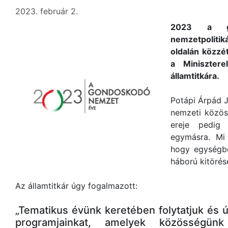
2023. február 2.
2023 a g
nemzetpoliti
oldalán közzé
a Minisztere
államtitkára.
Potápi Árpád J
nemzeti közös
ereje pedig 
egymásra. Mi
hogy egységb
háború kitörés
Az államtitkár úgy fogalmazott:
„Tematikus évünk keretében folytatjuk és ú
programjainkat, amelyek közösségün