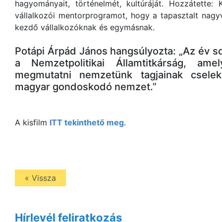
hagyományait, történelmét, kultúráját. Hozzátette:
vállalkozói mentorprogramot, hogy a tapasztalt nagy
kezdő vállalkozóknak és egymásnak.
Potápi Árpád János hangsúlyozta: „Az év so
a Nemzetpolitikai Államtitkárság, ame
megmutatni nemzetünk tagjainak csele
magyar gondoskodó nemzet.”
A kisfilm
ITT tekinthető meg
.
« Vissza
Hírlevél feliratkozás