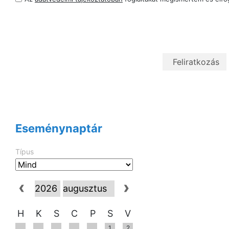
Eseménynaptár
Típus
H
K
S
C
P
S
V
1
2