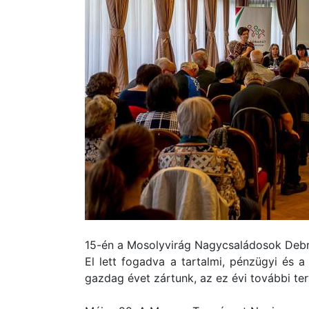
15-én a Mosolyvirág Nagycsaládosok Debr
El lett fogadva a tartalmi, pénzügyi és
gazdag évet zártunk, az ez évi további te