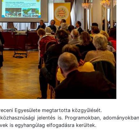
eceni Egyesülete megtartotta közgyűlését.
 a közhasznúsági jelentés is. Programokban, adományokba
rvek is egyhangúlag elfogadásra kerültek.