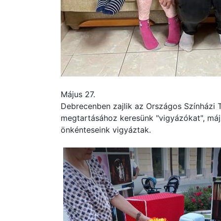
Május 27.
Debrecenben zajlik az Országos Színházi Ta
megtartásához keresünk "vigyázókat", május
önkénteseink vigyáztak.