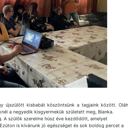
y újszülött kisbabát köszöntsünk a tagjaink között. Olá
iknél a negyedik kisgyermekük született meg, Bianka.
. A szülők szerelme húsz éve kezdődött, amelyet
Ezúton is kívánunk jó egészséget és sok boldog percet a