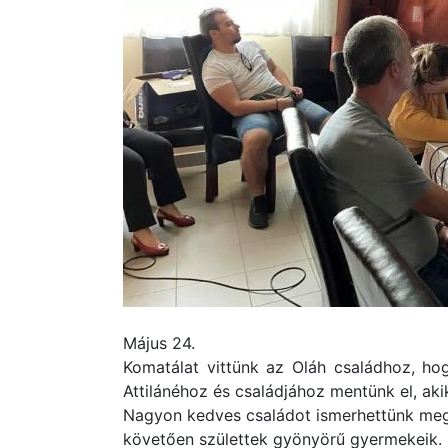
Május 24.
Komatálat vittünk az Oláh családhoz, hog
Attilánéhoz és családjához mentünk el, ak
Nagyon kedves családot ismerhettünk meg
követően születtek gyönyörű gyermekeik. 