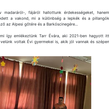
madaráról-, fájáról hallottunk érdekességeket, hane
dett a vakond, mi a különbség a lepkék és a pillangó
ző az Alpesi gőtére és a Barkóscinegére...
 mi így emlékeztünk Tarr Évára, aki 2021-ben hagyott it
elünk voltak Évi gyermekei is, akik jól vannak és szépe