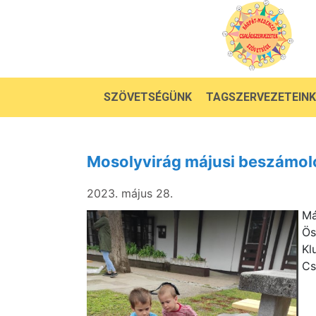
SZÖVETSÉGÜNK
TAGSZERVEZETEINK
Mosolyvirág májusi beszámol
2023. május 28.
Má
Ös
Kl
Cs