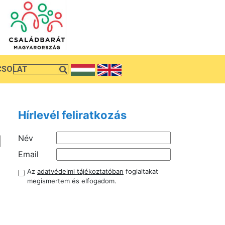
CSOLAT
Hírlevél feliratkozás
Név
Email
Az
adatvédelmi tájékoztatóban
foglaltakat
megismertem és elfogadom.