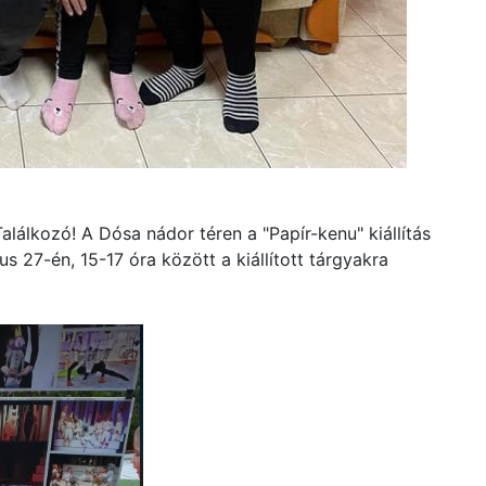
lálkozó! A Dósa nádor téren a "Papír-kenu" kiállítás
 27-én, 15-17 óra között a kiállított tárgyakra