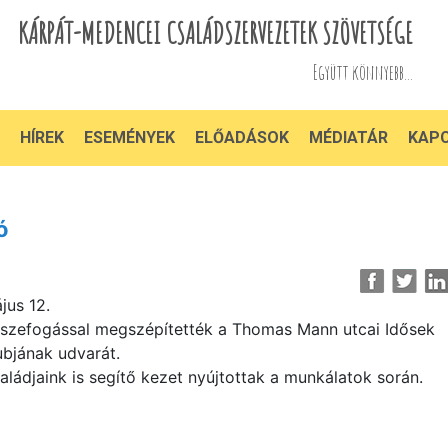
KÁRPÁT-MEDENCEI CSALÁDSZERVEZETEK SZÖVETSÉGE
Együtt könnyebb...
HÍREK
ESEMÉNYEK
ELŐADÁSOK
MÉDIATÁR
KAP
ó
jus 12.
szefogással megszépítették a Thomas Mann utcai Idősek
ubjának udvarát.
aládjaink is segítő kezet nyújtottak a munkálatok során.