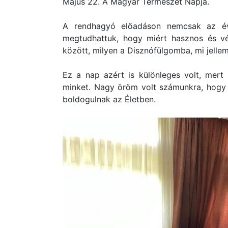
Május 22. A Magyar Természet Napja.
A rendhagyó előadáson nemcsak az év 
megtudhattuk, hogy miért hasznos és vé
között, milyen a Disznófülgomba, mi jellem
Ez a nap azért is különleges volt, mert
minket. Nagy öröm volt számunkra, hogy v
boldogulnak az Életben.