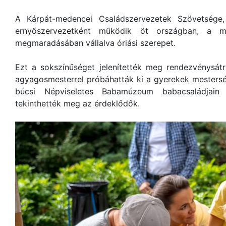
A Kárpát-medencei Családszervezetek Szövetsége,
ernyőszervezetként működik öt országban, a m
megmaradásában vállalva óriási szerepet.
Ezt a sokszínűséget jelenítették meg rendezvénysátr
agyagosmesterrel próbáhatták ki a gyerekek mestersé
búcsi Népviseletes Babamúzeum babacsaládjain 
tekinthették meg az érdeklődők.