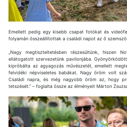
Emellett pedig egy kisebb csapat fotókat és videófe
folyamán összeállítottak a családi napot az ő szemszö
„Nagy megtiszteltetésben részesültünk, hiszen No
ellátogatott szervezetünk pavilonjába. Gyönyörködöt
kipróbálta az agyagozás művészetét, emellett megteki
felvidéki népviseletes babákat. Nagy öröm volt s
Családi napra, és még nagyobb öröm az, hogy pro
tetszését.” – foglalta össze az élményeit Márton Zsuz