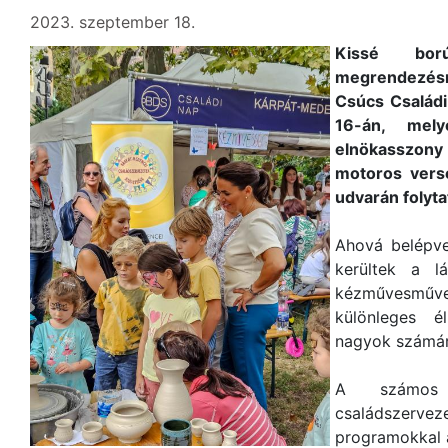
2023. szeptember 18.
Kissé bor
megrendezés
Csúcs Családi
16-án, mely
elnökasszony
motoros verse
udvarán folyta
Ahová belépve
kerültek a l
kézművesműve
különleges é
nagyok számár
A számos k
családszerveze
programokkal 