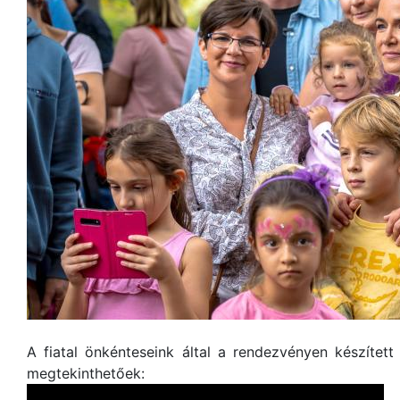
A fiatal önkénteseink által a rendezvényen készített
megtekinthetőek: