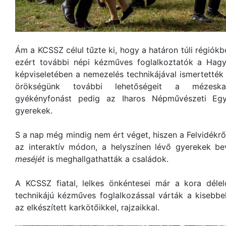
Ám a KCSSZ célul tűzte ki, hogy a határon túli régiók
ezért további népi kézműves foglalkoztatók a Ha
képviseletében a nemezelés technikájával ismertetté
örökségünk további lehetőségeit a mézeskalács
gyékényfonást pedig az Iharos Népművészeti Egye
gyerekek.
S a nap még mindig nem ért véget, hiszen a Felvidékrő
az interaktív módon, a helyszínen lévő gyerekek b
meséjét
is meghallgathatták a családok.
A KCSSZ fiatal, lelkes önkéntesei már a kora délel
technikájú kézműves foglalkozással várták a kisebb
az elkészített karkötőikkel, rajzaikkal.