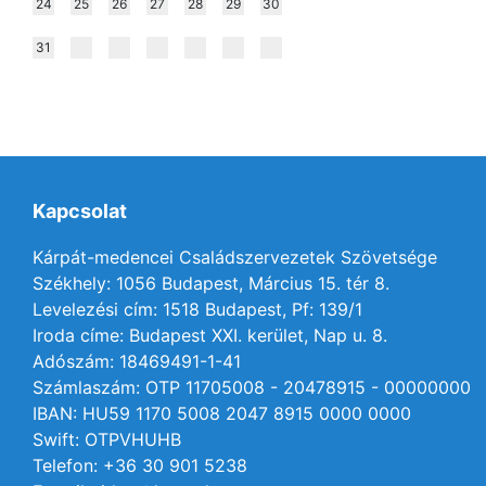
24
25
26
27
28
29
30
31
Kapcsolat
Kárpát-medencei Családszervezetek Szövetsége
Székhely: 1056 Budapest, Március 15. tér 8.
Levelezési cím: 1518 Budapest, Pf: 139/1
Iroda címe: Budapest XXI. kerület, Nap u. 8.
Adószám: 18469491-1-41
Számlaszám: OTP 11705008 - 20478915 - 00000000
IBAN: HU59 1170 5008 2047 8915 0000 0000
Swift: OTPVHUHB
Telefon: +36 30 901 5238