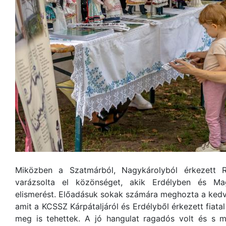
Miközben a Szatmárból, Nagykárolyból érkezett R
varázsolta el közönséget, akik Erdélyben és Ma
elismerést. Előadásuk sokak számára meghozta a kedv
amit a KCSSZ Kárpátaljáról és Erdélyből érkezett fiata
meg is tehettek. A jó hangulat ragadós volt és s m