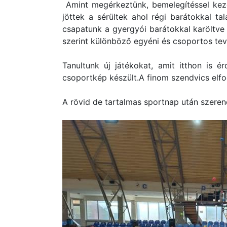
Amint megérkeztünk, bemelegítéssel kezd
jöttek a sérültek ahol régi barátokkal ta
csapatunk a gyergyói barátokkal karöltve 
szerint különböző egyéni és csoportos te
Tanultunk új játékokat, amit itthon is 
csoportkép készült.A finom szendvics elfo
A rövid de tartalmas sportnap után szeren