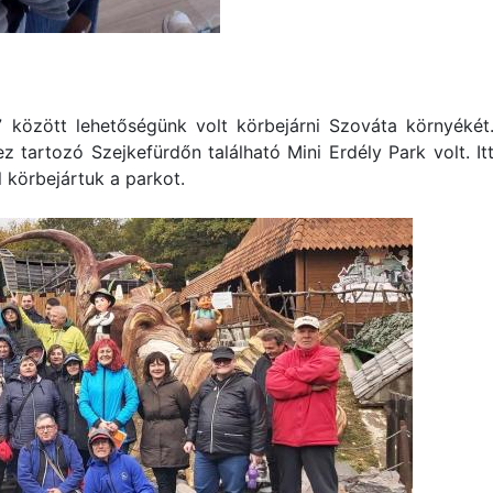
7 között lehetőségünk volt körbejárni Szováta környékét
 tartozó Szejkefürdőn található Mini Erdély Park volt. It
 körbejártuk a parkot.