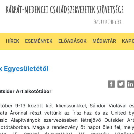
KÁRPÁT-MEDENCEI CSALÁDSZERVEZETEK SZÖVETSÉGE
Együtt könnyebb...
HÍREK
ESEMÉNYEK
ELŐADÁSOK
MÉDIATÁR
KAP
k Egyesületétől
tsider Art alkotótábor
tóber 9-13 között két klienssünkkel, Sándor Violával é
ata Áronnal részt vettünk az Írisz-ház és az United b
sic Alapítványok szervezésében létrejövő Outsider Ar
kotótáborban. Maga a rendezvény öt napot ölelt fel, mel