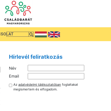
CSOLAT
Hírlevél feliratkozás
Név
Email
Az
adatvédelmi tájékoztatóban
foglaltakat
s
megismertem és elfogadom.
y
t
y