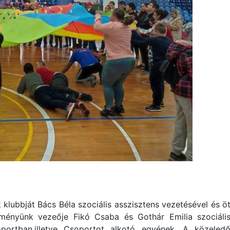
 klubbját Bács Béla szociális asszisztens vezetésével és ö
ézményünk vezeője Fikó Csaba és Gothár Emilia szociáli
rtban,illetve Csoportot alkotó egyének. A közeled