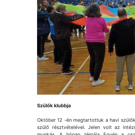
Szülők klubbja
Október 12 -én megtartottuk a havi szülők
szülő résztvételével. Jelen volt az int
munkás. A hónap témája Egyén a csopo