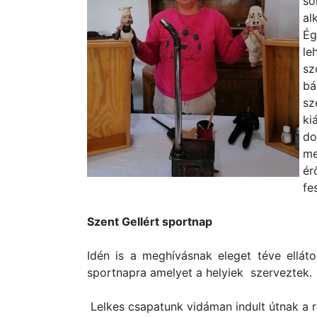
so
al
Ég
l
sz
bá
sz
ki
do
me
ér
fe
Szent Gellért sportnap
Idén is a meghívásnak eleget téve ellát
sportnapra amelyet a helyiek szerveztek.
Lelkes csapatunk vidáman indult útnak a 