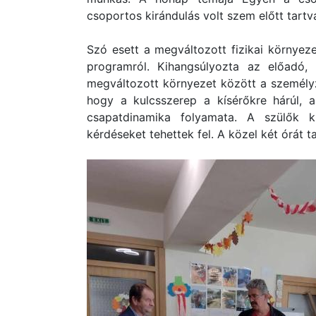
csoportos kirándulás volt szem előtt tartv
Szó esett a megváltozott fizikai környez
programról. Kihangsúlyozta az előadó,
megváltozott környezet között a személyz
hogy a kulcsszerep a kísérőkre hárúl, a
csapatdinamika folyamata. A szülők ki
kérdéseket tehettek fel. A közel két órát t