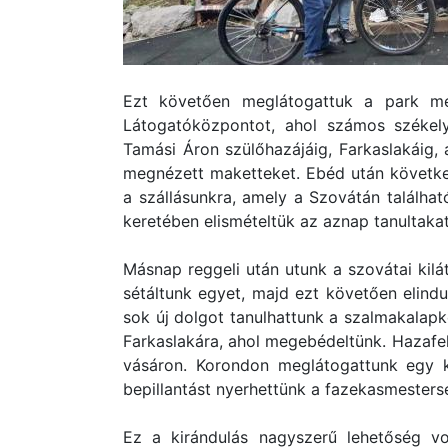
Ezt követően meglátogattuk a park mell
Látogatóközpontot, ahol számos székely
Tamási Áron szülőhazájáig, Farkaslakáig,
megnézett maketteket. Ebéd után következ
a szállásunkra, amely a Szovátán találha
keretében elismételtük az aznap tanultakat
Másnap reggeli után utunk a szovátai kilá
sétáltunk egyet, majd ezt követően elind
sok új dolgot tanulhattunk a szalmakalapk
Farkaslakára, ahol megebédeltünk. Hazafe
vásáron. Korondon meglátogattunk egy k
bepillantást nyerhettünk a fazekasmester
Ez a kirándulás nagyszerű lehetőség v