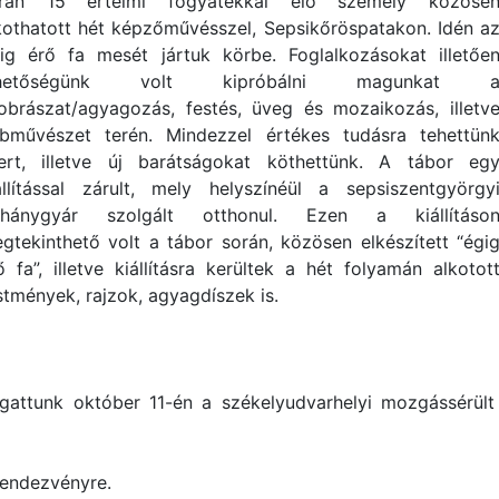
rán 15 értelmi fogyatékkal élő személy közöse
kothatott hét képzőművésszel, Sepsikőröspatakon. Idén a
ig érő fa mesét jártuk körbe. Foglalkozásokat illetőe
ehetőségünk volt kipróbálni magunkat 
obrászat/agyagozás, festés, üveg és mozaikozás, illetv
bművészet terén. Mindezzel értékes tudásra tehettün
ert, illetve új barátságokat köthettünk. A tábor eg
állítással zárult, mely helyszínéül a sepsiszentgyörgy
hánygyár szolgált otthonul. Ezen a kiállításo
gtekinthető volt a tábor során, közösen elkészített “égi
ő fa”, illetve kiállításra kerültek a hét folyamán alkotot
stmények, rajzok, agyagdíszek is.
ogattunk október 11-én a székelyudvarhelyi mozgássérül
rendezvényre.