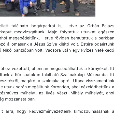
ett található bogárparkot is, illetve az Orbán Baláz
kaput megvizsgáltunk. Majd folytattuk utunkat egésze
 ahol megebédeltünk, illetve röviden bemutattuk a parkba
ő állomásunk a Jézus Szíve kilátó volt. Estére odaértün
tó Nikó panzióban volt. Vacsora után egy kvízes vetélked
.
tóhoz vezettett, ahonnan megcsodálhattuk a környéket. It
ultunk a Kőrispatakon található Szalmakalap Múzeumba. It
észítésről, magáról a szalmakalapról. Utána visszamentün
le utunk során megálltunk Korondon, ahol nézelődhettünk 
ézműves műhelyt, az Ilyés Vészti Mihály műhelyét, aho
ség mozzanataiban.
olt arra, hogy kedvezményezetteink kimozdulhassanak 