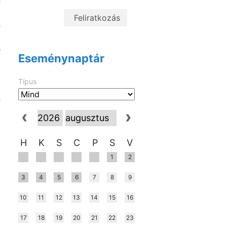
n
z
n
a
e
Eseménynaptár
k
y
Típus
i
n
g
t
H
K
S
C
P
S
V
1
2
3
4
5
6
7
8
9
t
10
11
12
13
14
15
16
17
18
19
20
21
22
23