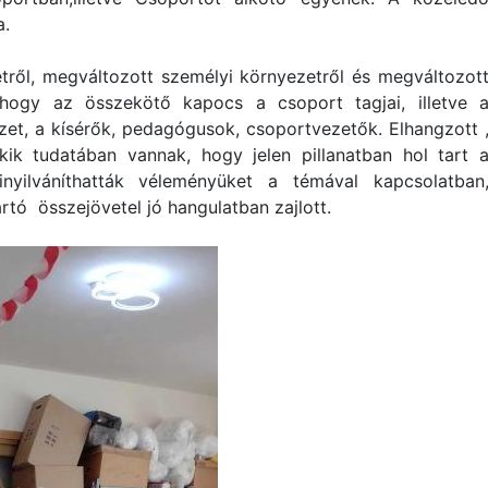
a.
etről, megváltozott személyi környezetről és megváltozot
 hogy az összekötő kapocs a csoport tagjai, illetve 
et, a kísérők, pedagógusok, csoportvezetők. Elhangzott 
kik tudatában vannak, hogy jelen pillanatban hol tart 
nyilváníthatták véleményüket a témával kapcsolatban
artó összejövetel jó hangulatban zajlott.