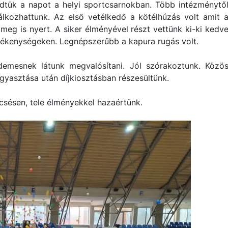
tük a napot a helyi sportcsarnokban. Több intézménytő
lálkozhattunk. Az első vetélkedő a kötélhúzás volt amit 
meg is nyert. A siker élményével részt vettünk ki-ki kedv
vékenységeken. Legnépszerűbb a kapura rugás volt.
érdemesnek látunk megvalósítani. Jól szórakoztunk. Közö
gyasztása után díjkiosztásban részesültünk.
csésen, tele élményekkel hazaértünk.