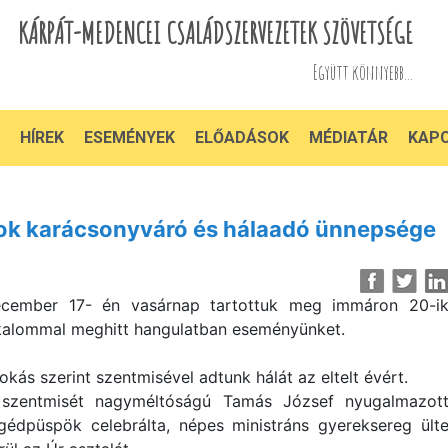
KÁRPÁT-MEDENCEI CSALÁDSZERVEZETEK SZÖVETSÉGE
Együtt könnyebb...
HÍREK
ESEMÉNYEK
ELŐADÁSOK
MÉDIATÁR
KAP
ok karácsonyváró és hálaadó ünnepsége
cember 17- én vasárnap tartottuk meg immáron 20-i
kalommal meghitt hangulatban eseményünket.
okás szerint szentmisével adtunk hálát az eltelt évért.
szentmisét nagyméltóságú Tamás József nyugalmazot
gédpüspök celebrálta, népes ministráns gyereksereg ült