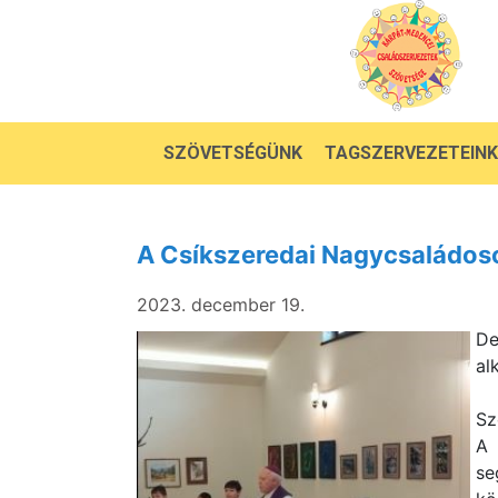
SZÖVETSÉGÜNK
TAGSZERVEZETEINK
A Csíkszeredai Nagycsaládos
2023. december 19.
De
al
Sz
A 
se