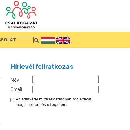
CSOLAT
Hírlevél feliratkozás
Név
k
Email
Az
adatvédelmi tájékoztatóban
foglaltakat
megismertem és elfogadom.
t
e