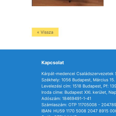
« Vissza
Kapcsolat
Kárpát-medencei Családszervezetek
Székhely: 1056 Budapest, Március 15. 
Levelezési cím: 1518 Budapest, Pf: 13
Iroda címe: Budapest XXI. kerület, Nap
Adószám: 18469491-1-41
Számlaszám: OTP 11705008 - 20478
IBAN: HU59 1170 5008 2047 8915 00