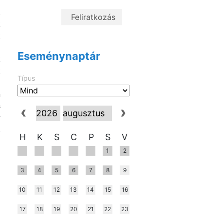
.
k
k
a
Eseménynaptár
k
k
Típus
n
s
r
.
H
K
S
C
P
S
V
a
1
2
g
3
4
5
6
7
8
9
i
10
11
12
13
14
15
16
l
17
18
19
20
21
22
23