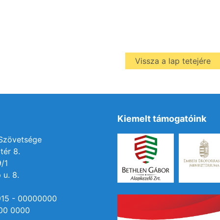
Vissza a lap tetejére
Kiemelt támogatóink
 Szövetsége
tér 8.
9/1
 u. 8.
915 - 00000000
00 0000