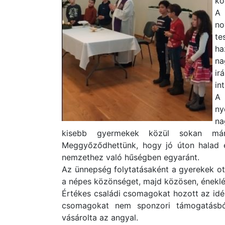
kö
A 
no
te
ha
na
ir
in
A 
ny
na
kisebb gyermekek közül sokan már 
Meggyőződhettünk, hogy jó úton halad e
nemzethez való hűségben egyaránt.
Az ünnepség folytatásaként a gyerekek ot
a népes közönséget, majd közösen, éneklés
Értékes családi csomagokat hozott az idén
csomagokat nem sponzori támogatásból
vásárolta az angyal.