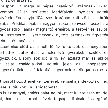
rül az Úr asztalát.
püspök úr maga is népes családból származik 1944
vember 12-én született Madéfalván, nyolcan volta
stvérek. Édesanyja 104 éves korában költözött az örö
zába. Prédikációjában nagyon rokonszenvesen beszélt 
gycsaládról, annak megtartó erejéről, a testvér és szülő
ánti tiszteletről. Gyermekeink nyitott szemekkel figyelté
telmeit és tanácsait.
szentmise előtt az elmúlt 19 év fontosabb eseményeibe
erhettek betekintést a jelenlévő gyerekek, szülők é
gyszülők. Bizony sok idő a 19 év, azalatt már az akko
saját családjaikkal voltak jelen az ünnepségen
gyesületünk, családalapítás, gyermekek elfogadása és 
thonról hozott énekkel, zenével, verssel ajándékozták me
sel állták körül a karácsonyfát.
 is az angyal, amiért hálát adunk, mert kivételesen az ide
, hanem a korábbi évek tagsági díjainak összegébő