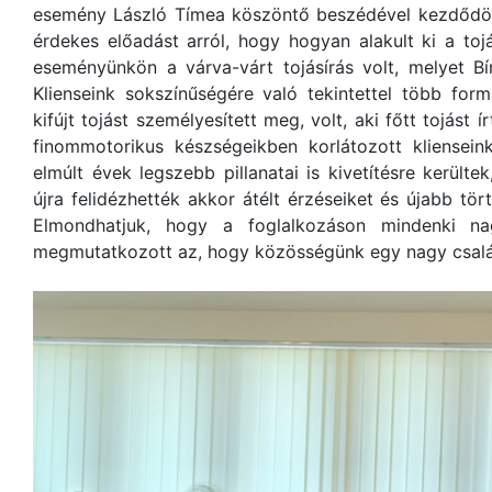
esemény László Tímea köszöntő beszédével kezdődött
érdekes előadást arról, hogy hogyan alakult ki a to
eseményünkön a várva-várt tojásírás volt, melyet B
Klienseink sokszínűségére való tekintettel több form
kifújt tojást személyesített meg, volt, aki főtt tojást ír
finommotorikus készségeikben korlátozott kliense
elmúlt évek legszebb pillanatai is kivetítésre kerülte
újra felidézhették akkor átélt érzéseiket és újabb tö
Elmondhatjuk, hogy a foglalkozáson mindenki n
megmutatkozott az, hogy közösségünk egy nagy csal