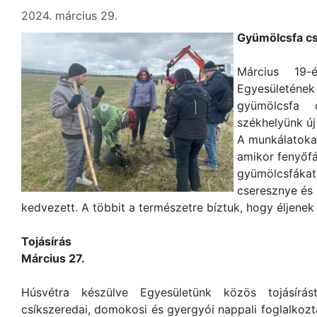
2024. március 29.
Gyümölcsfa cs
Március 19-
Egyesületéne
gyümölcsfa 
székhelyünk új
A munkálatokat
amikor fenyőfá
gyümölcsfákat ü
cseresznye és
kedvezett. A többit a természetre bíztuk, hogy éljenek 
Tojásírás
Március 27.
Húsvétra készülve Egyesületünk közös tojásírá
csíkszeredai, domokosi és gyergyói nappali foglalkozta