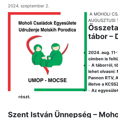
2024. szeptember 2.
A MOHOLI CS
AUGUSZTUSI 
Összetar
tábor – 
2024. aug. 11-
címben is feltüt
-
A táborról, t
lehet olvasni:
Pannon RTV, 
illetve a KCSS
-
Az egyesület
részt.
Szent István Ünnepség – Moh