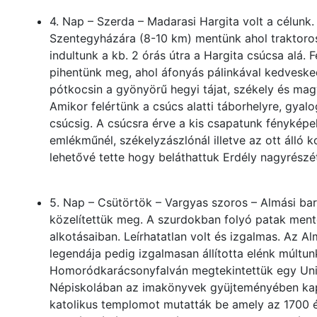
4. Nap – Szerda – Madarasi Hargita volt a célunk
Szentegyházára (8-10 km) mentünk ahol traktoros
indultunk a kb. 2 órás útra a Hargita csúcsa alá. 
pihentünk meg, ahol áfonyás pálinkával kedveskedt
pótkocsin a gyönyörű hegyi tájat, székely és mag
Amikor felértünk a csúcs alatti táborhelyre, gyal
csúcsig. A csúcsra érve a kis csapatunk fényképek
emlékműnél, székelyzászlónál illetve az ott álló 
lehetővé tette hogy beláthattuk Erdély nagyrészé
5. Nap – Csütörtök – Vargyas szoros – Almási bar
közelítettük meg. A szurdokban folyó patak men
alkotásaiban. Leírhatatlan volt és izgalmas. Az A
legendája pedig izgalmasan állította elénk múltun
Homoródkarácsonyfalván megtekintettük egy Uni
Népiskolában az imakönyvek gyüjteményében kaptu
katolikus templomot mutatták be amely az 1700 é