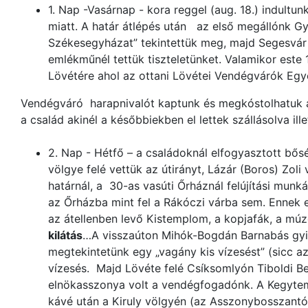
1. Nap -Vasárnap - kora reggel (aug. 18.) indultunk
miatt. A határ átlépés után az első megállónk Gy
Székesegyházat” tekintettük meg, majd Segesvár u
emlékműnél tettük tiszteletünket. Valamikor est
Lövétére ahol az ottani Lövétei Vendégvárók Egy
Vendégváró harapnivalót kaptunk és megkóstolhatuk a 
a család akinél a későbbiekben el lettek szállásolva il
2. Nap - Hétfő – a családoknál elfogyasztott bős
völgye felé vettük az útirányt, Lázár (Boros) Zoli
határnál, a 30-as vasúti Őrháznál felújítási munk
az Őrházba mint fel a Rákóczi várba sem. Ennek e
az átellenben levő Kistemplom, a kopjafák, a múz
kilátás
…A visszaúton Mihók-Bogdán Barnabás gyi
megtekintetünk egy „vagány kis vízesést” (sicc 
vízesés. Majd Lövéte felé Csíksomlyón Tiboldi B
elnökasszonya volt a vendégfogadónk. A Kegytemp
kávé után a Kiruly völgyén (az Asszonybosszant