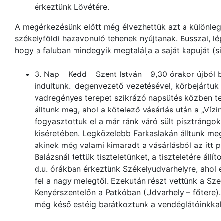
érkeztünk Lövétére.
A megérkezésünk előtt még élvezhettük azt a különleg
székelyföldi hazavonuló tehenek nyújtanak. Busszal, l
hogy a faluban mindegyik megtalálja a saját kapuját (s
3. Nap – Kedd – Szent István – 9,30 órakor újból 
indultunk. Idegenvezető vezetésével, körbejártuk 
vadregényes terepet szikrázó napsütés közben t
álltunk meg, ahol a kötelező vásárlás után a „Ví
fogyasztottuk el a már ránk váró sült pisztrángok
kiséretében. Legközelebb Farkaslakán álltunk meg 
akinek még valami kimaradt a vásárlásból az itt 
Balázsnál tettük tiszteletünket, a tiszteletére állí
d.u. órákban érkeztünk Székelyudvarhelyre, ahol 
fel a nagy melegtől. Ezekután részt vettünk a Sze
Kenyérszentelőn a Patkóban (Udvarhely – főtere).
még késő estéig barátkoztunk a vendéglátóinkkal