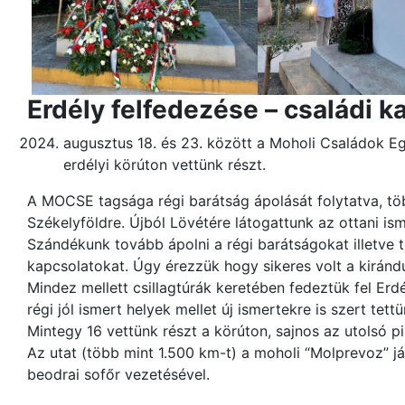
Erdély felfedezése – családi 
augusztus 18. és 23. között a Moholi Családok 
erdélyi körúton vettünk részt.
A MOCSE tagsága régi barátság ápolását folytatva, tö
Székelyföldre. Újból Lövétére látogattunk az ottani is
Szándékunk tovább ápolni a régi barátságokat illetve
kapcsolatokat. Úgy érezzük hogy sikeres volt a kirándu
Mindez mellett csillagtúrák keretében fedeztük fel Erdé
régi jól ismert helyek mellet új ismertekre is szert tettü
Mintegy 16 vettünk részt a körúton, sajnos az utolsó p
Az utat (több mint 1.500 km-t) a moholi “Molprevoz” j
beodrai sofőr vezetésével.