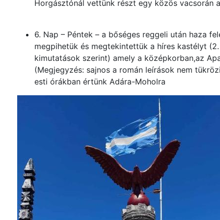
Horgásztónál vettünk részt egy közös vacsorán a
6. Nap – Péntek – a bőséges reggeli után haza fel
megpihetük és megtekintettük a híres kastélyt (2
kimutatások szerint) amely a középkorban,az Apaf
(Megjegyzés: sajnos a román leírások nem tükrözi
esti órákban értünk Adára-Moholra