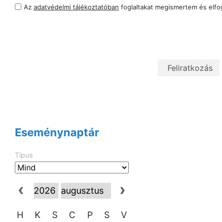
Az
adatvédelmi tájékoztatóban
foglaltakat megismertem és elf
Eseménynaptár
Típus
H
K
S
C
P
S
V