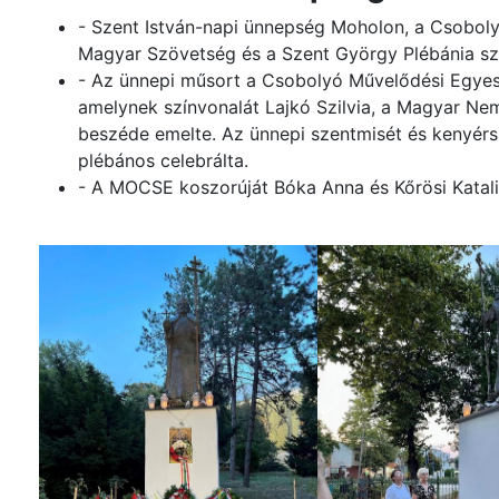
- Szent István-napi ünnepség Moholon, a Csoboly
Magyar Szövetség és a Szent György Plébánia s
- Az ünnepi műsort a Csobolyó Művelődési Egyesü
amelynek színvonalát Lajkó Szilvia, a Magyar Ne
beszéde emelte. Az ünnepi szentmisét és kenyérs
plébános celebrálta.
- A MOCSE koszorúját Bóka Anna és Kőrösi Katalin