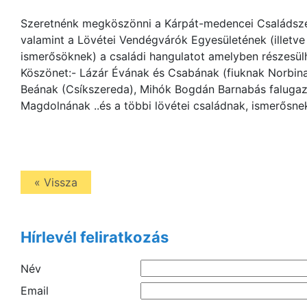
Szeretnénk megköszönni a Kárpát-medencei Családsz
valamint a Lövétei Vendégvárók Egyesületének (illetve
ismerősöknek) a családi hangulatot amelyben részesül
Köszönet:- Lázár Évának és Csabának (fiuknak Norbinak
Beának (Csíkszereda), Mihók Bogdán Barnabás faluga
Magdolnának ..és a többi lövétei családnak, ismerősnek
« Vissza
Hírlevél feliratkozás
Név
Email