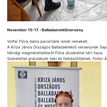
November 15-17. -Balladaeneklőverseny
Volfer Flóra dalos pacsirtánk ismét remekelt.
A Kriza János Országos Balladaéneklő versenynek Seps
hétvégi megmérettetésről Flóra dicsérettel tért haza.
Szeretettel gratulálunk neki és felkészítőjének, Fodor