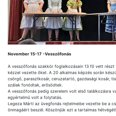
November 15-17 -Vesszőfonás
A vesszőfonás szakkör foglalkozásain 13 fő vett részt 
kézzel vezette őket. A 20 alkalmas képzés során készü
csörgő, parasztkosár, ceruzatartó, gazdasági kosár, ti
szálak fonódtak, erősödtek.
A vesszőfonás pedig szerelem volt első találkozásra v
egyértelmű volt a folytatás.
Legeza Márti az üvegfonás rejtelmeibe vezette be a c
önmagáért beszél. Köszönjük ezt a tartalmas hétvégét