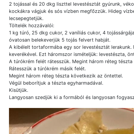
2 tojással és 20 dkg liszttel levestésztát gyúrunk, vék
kockákra vágjuk és sós vízben megfőzzük. Hideg vízbe
lecsepegtetjük.
Töltelék hozzávalói:
1 kg túró, 25 dkg cukor, 2 vaníliás cukor, 4 tojássárgá
óvatosan belekeverjük 5 tojás felvert habját.
A kibélelt tortaformába egy sor levestésztát lerakunk. 
keverékével. Ezt háromszor ismételjük: levestészta, önte
A túrókrém felét rátesszük. Megint három réteg tészta 
Rátesszük a túrókrém másik felét.
Megint három réteg tészta következik az öntettel.
Végül beborítjuk a tészta egyharmadával.
Kisütjük.
Langyosan szedjük ki a formából és langyosan fogyasz