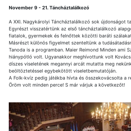
November 9 - 21. Táncháztalálkozó
A XXI. Nagykárolyi Táncháztalálkozó sok újdonságot t
Egyrészt visszatértünk az első táncháztalálkozó alap
fiatalok, gyermekek és felnőttek közötti baráti szálaka
Másrészt különös figyelmet szenteltünk a tudásátadásn
Tanoda is a programban. Maier Reimond Minden ami Sza
hiánypótló volt. Ugyanakkor meghívottunk volt Kovács 
díszes viseletének megannyi arcát mutatta meg nekünk
beöltöztetéssel egybekötött viseletbemutatóján.
A Folk-kvíz pedig játékba hívta és összekovácsolta a 
Öröm volt minden perce! S már várjuk a következőt!