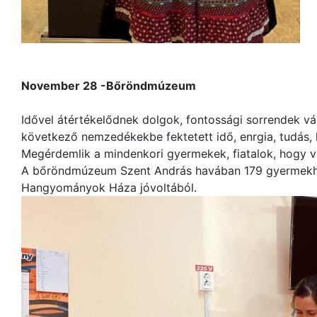
November 28 -Bőröndmúzeum
Idővel átértékelődnek dolgok, fontossági sorrendek vá
következő nemzedékekbe fektetett idő, enrgia, tudás, k
Megérdemlik a mindenkori gyermekek, fiatalok, hogy va
A bőröndmúzeum Szent András havában 179 gyermekhez
Hangyományok Háza jóvoltából.