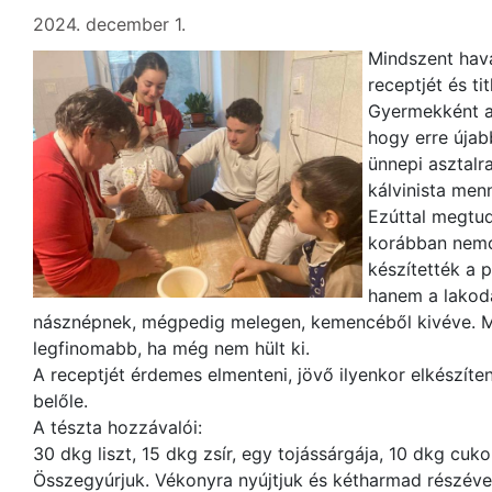
2024. december 1.
Mindszent hav
receptjét és ti
Gyermekként ar
hogy erre újab
ünnepi asztalra
kálvinista me
Ezúttal megtu
korábban nemc
készítették a 
hanem a lakoda
násznépnek, mégpedig melegen, kemencéből kivéve. Mer
legfinomabb, ha még nem hült ki.
A receptjét érdemes elmenteni, jövő ilyenkor elkészíte
belőle.
A tészta hozzávalói:
30 dkg liszt, 15 dkg zsír, egy tojássárgája, 10 dkg cukor
Összegyúrjuk. Vékonyra nyújtjuk és kétharmad részével 