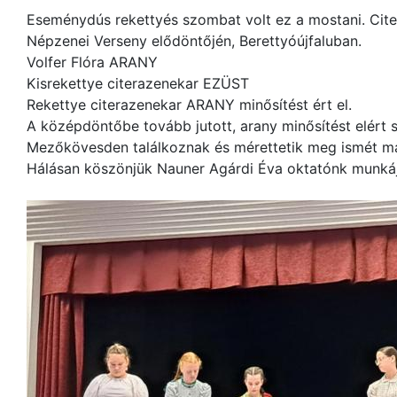
Eseménydús rekettyés szombat volt ez a mostani. Citer
Népzenei Verseny elődöntőjén, Berettyóújfaluban.
Volfer Flóra ARANY
Kisrekettye citerazenekar EZÜST
Rekettye citerazenekar ARANY minősítést ért el.
A középdöntőbe tovább jutott, arany minősítést elért 
Mezőkövesden találkoznak és mérettetik meg ismét mag
Hálásan köszönjük Nauner Agárdi Éva oktatónk munkáj