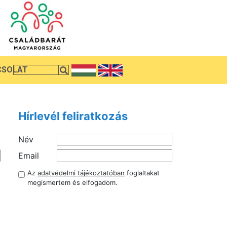
CSOLAT
Hírlevél feliratkozás
Név
Email
Az
adatvédelmi tájékoztatóban
foglaltakat
megismertem és elfogadom.