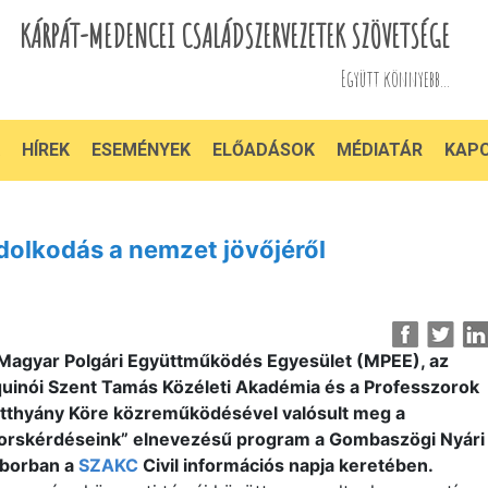
KÁRPÁT-MEDENCEI CSALÁDSZERVEZETEK SZÖVETSÉGE
Együtt könnyebb...
HÍREK
ESEMÉNYEK
ELŐADÁSOK
MÉDIATÁR
KAP
dolkodás a nemzet jövőjéről
Magyar Polgári Együttműködés Egyesület (MPEE), az
uinói Szent Tamás Közéleti Akadémia és a Professzorok
tthyány Köre közreműködésével valósult meg a
orskérdéseink” elnevezésű program a Gombaszögi Nyári
borban a
SZAKC
Civil információs napja keretében.