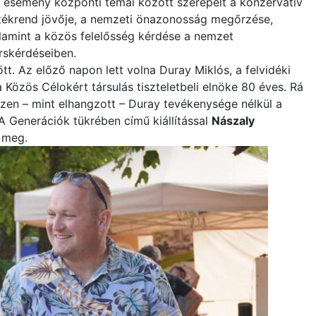
 esemény központi témái között szerepelt a konzervatív
tékrend jövője, a nemzeti önazonosság megőrzése,
lamint a közös felelősség kérdése a nemzet
rskérdéseiben.
. Az előző napon lett volna Duray Miklós, a felvidéki
Közös Célokért társulás tiszteletbeli elnöke 80 éves. Rá
hiszen – mint elhangzott – Duray tevékenysége nélkül a
 Generációk tükrében című kiállítással
Nászaly
 meg.