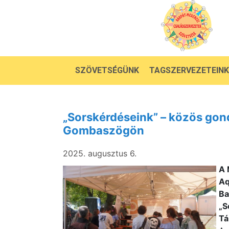
SZÖVETSÉGÜNK
TAGSZERVEZETEINK
„Sorskérdéseink” – közös gon
Gombaszögön
2025. augusztus 6.
A 
Aq
Ba
„S
Tá