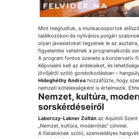
Mint megtudtuk, a munkacsoportok előszö
találkozókon és nyilvános polgári szalono
olyan javaslatokat tegyenek le az asztalra
figyelembe vehetnek a programalkotás sor
A program fontos üzenete a konzervatív fi
Képviselni kell az érdekeiket, és lehetősé
jövőjéről szóló gondolkodásban – hangsúl
Hideghéthy Andrea
hozzáfűzte, hogy szer
nemzeti kötelességként is értelmezik. Ehh
Nemzet, kultúra, modern
sorskérdéseiről
Laborczy-Lakner Zoltán
az Aquinói Szent 
„Nemzet, kultúra, modernitás” címmel.
A fiataloknak szóló, szenvedélyes hangvét