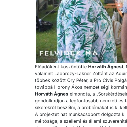
Előadóként köszöntötte
Horváth Ágnest
,
valamint Laborczy-Lakner Zoltánt az Aqui
többek között Őry Péter, a Pro Civis Polgá
továbbá Horony Ákos nemzetiségi kormány
Horváth Ágnes
elmondta, a „Sorskérdései
gondolkodjon a legfontosabb nemzeti és tá
sikerekről beszélni, a problémákat is ki ke
A projektet hat munkacsoport dolgozta ki 
méltósága, a szellemi és állami szuverenitás,