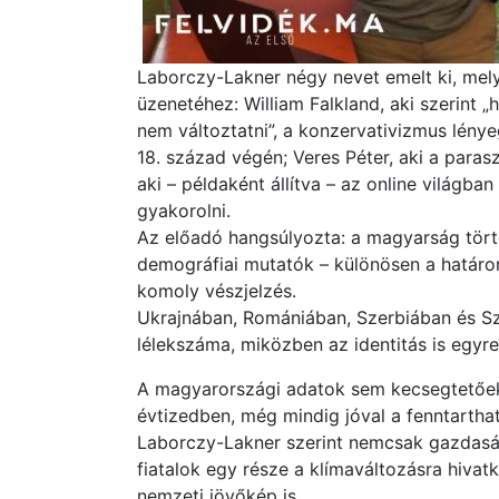
Laborczy-Lakner négy nevet emelt ki, me
üzenetéhez: William Falkland, aki szerint
nem változtatni”, a konzervativizmus lényeg
18. század végén; Veres Péter, aki a parasz
aki – példaként állítva – az online világb
gyakorolni.
Az előadó hangsúlyozta: a magyarság történ
demográfiai mutatók – különösen a határo
komoly vészjelzés.
Ukrajnában, Romániában, Szerbiában és S
lélekszáma, miközben az identitás is egyr
A magyarországi adatok sem kecsegtetőek
évtizedben, még mindig jóval a fenntartható
Laborczy-Lakner szerint nemcsak gazdasági
fiatalok egy része a klímaváltozásra hivat
nemzeti jövőkép is.