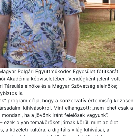
 Magyar Polgári Együttműködés Egyesület főtitkárát,
nói Akadémia képviseletében. Vendégként jelent volt
ri Társulás elnöke és a Magyar Szövetség alelnöke;
biztos is.
nk” program célja, hogy a konzervatív értelmiség közösen
rsadalmi kihívásokról. Mint elhangzott: „nem lehet csak a
ll mondani, ha a jövőnk iránt felelősek vagyunk”.
– ezek olyan témaköröket járnak körül, mint az élet
 a közéleti kultúra, a digitális világ kihívásai, a