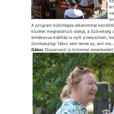
Az
ér
va
so
A program különleges alkalommal kezdődött
közélet meghatározó alakja, a Szövetség a 
emlékezve kiállítás is nyílt a helyszínen, 
Gombaszögi Tábor sem lenne az, ami ma. A
Gábor
főszervező is örömmel ismerkedett