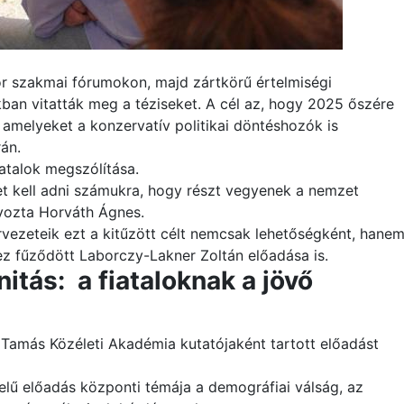
r szakmai fórumokon, majd zártkörű értelmiségi
kban vitatták meg a téziseket. A cél az, hogy 2025 őszére
, amelyeket a konzervatív politikai döntéshozók is
án.
atalok megszólítása.
get kell adni számukra, hogy részt vegyenek a nemzet
yozta Horváth Ágnes.
vezeteik ezt a kitűzött célt nemcsak lehetőségként, hane
ez fűződött Laborczy-Lakner Zoltán előadása is.
itás: a fiataloknak a jövő
Tamás Közéleti Akadémia kutatójaként tartott előadást
elű előadás központi témája a demográfiai válság, az