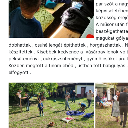
pár szót a nag
képviseletében
közösség erejé
A műsor után f
beszélgethette
magukat gólyal
dobhattak , csuhé jengát építhettek , horgászhattak .
készítettek . Kisebbek kedvence a vásárpavilonok volt
péksüteményt , cukrászsüteményt , gyümölcsöket árult
Közben megfőtt a finom ebéd , üstben főtt babgulyás
elfogyott .