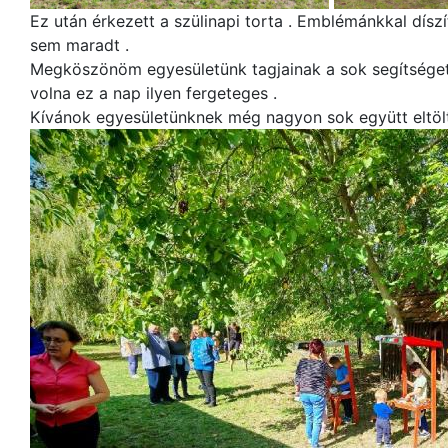
Ez után érkezett a szülinapi torta . Emblémánkkal dísz
sem maradt .
Megköszönöm egyesületünk tagjainak a sok segítséget ,
volna ez a nap ilyen fergeteges .
Kívánok egyesületünknek még nagyon sok együtt eltölt