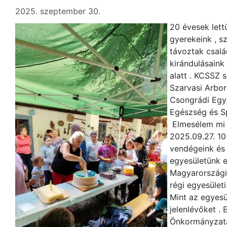
2025. szeptember 30.
20 évesek lettü
gyerekeink , s
távoztak csal
kirándulásaink 
alatt . KCSSZ 
Szarvasi Arbo
Csongrádi Egye
Egészség és S
Elmesélem mi m
2025.09.27. 10
vendégeink és 
egyesületünk e
Magyarországi
régi egyesületi 
Mint az egyesü
jelenlévőket .
Önkormányzata 