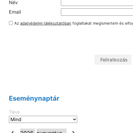
Név
Email
Az
adatvédelmi tájékoztatóban
foglaltakat megismertem és elf
Eseménynaptár
Típus