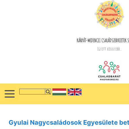
KÁRPÁT-MEDENCEI CSALÁDSZERVEZETEK S
Együtt könnyebb...
Gyulai Nagycsaládosok Egyesülete betö