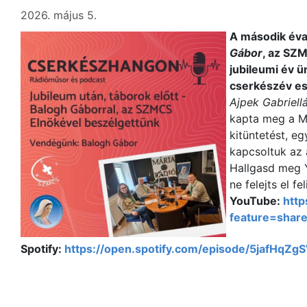
2026. május 5.
A második év
Gábor
, az SZM
jubileumi év ü
cserkészév es
Ajpek Gabriell
kapta meg a M
kitüntetést, eg
kapcsoltuk az
Hallgasd meg Y
ne felejts el fe
YouTube:
htt
feature=shar
Spotify:
https://open.spotify.com/episode/5jafHqZ