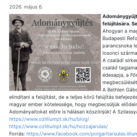
2026. május 6.
Adománygyűjtés
felújítására. S
Ahogyan a magy
Budapesti Refo
parancsnoka le
losonci származ
A családi sírk
család tagjaina
édesapja, a Fő
megbecsülését
A Bethlen Gábo
elindítani a felújítást, de a teljes körű felújítás bef
magyar ember kötelessége, hogy megbecsüljük elődein
Adományaitokat előre is hálásan köszönjük! A Szilassy
https://www.ozliliumpt.sk/hu/blog/
https://www.ozliliumpt.sk/hu/hozzajarulas/
Forrás:
https://www.facebook.com/polgaritarsulas