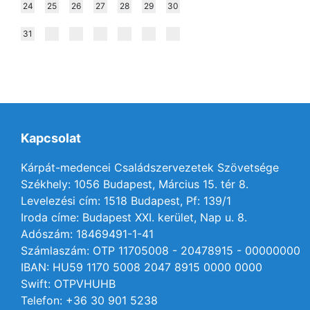
24
25
26
27
28
29
30
31
Kapcsolat
Kárpát-medencei Családszervezetek Szövetsége
Székhely: 1056 Budapest, Március 15. tér 8.
Levelezési cím: 1518 Budapest, Pf: 139/1
Iroda címe: Budapest XXI. kerület, Nap u. 8.
Adószám: 18469491-1-41
Számlaszám: OTP 11705008 - 20478915 - 00000000
IBAN: HU59 1170 5008 2047 8915 0000 0000
Swift: OTPVHUHB
Telefon: +36 30 901 5238