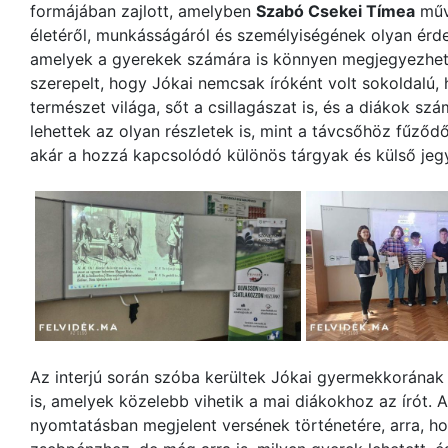
formájában zajlott, amelyben
Szabó Csekei Tímea
műv
életéről, munkásságáról és személyiségének olyan érde
amelyek a gyerekek számára is könnyen megjegyezhető
szerepelt, hogy Jókai nemcsak íróként volt sokoldalú, 
természet világa, sőt a csillagászat is, és a diákok s
lehettek az olyan részletek is, mint a távcsőhöz fűződ
akár a hozzá kapcsolódó különös tárgyak és külső jegy
Az interjú során szóba kerültek Jókai gyermekkorának
is, amelyek közelebb vihetik a mai diákokhoz az írót. 
nyomtatásban megjelent versének történetére, arra, ho