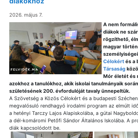
diákokhoz
2026. május 7.
A nem formális
diákok ne szá
rögzíthető, é
magyar történ
személyiségei
Célokért
és a 
Társaság
közö
Mór életét és
azokhoz a tanulókhoz, akik iskolai tanulmányaik során
születésének 200. évfordulóját tavaly ünnepeltük.
A Szövetség a Közös Célokért és a budapesti Széche
megvalósuló rendhagyó irodalmi program az elmúlt idős
a hetényi Tarczy Lajos Alapiskolába, a gútai Nagybold
a dél-komáromi Petőfi Sándor Általános Iskolába. A 
diák kapcsolódott be.