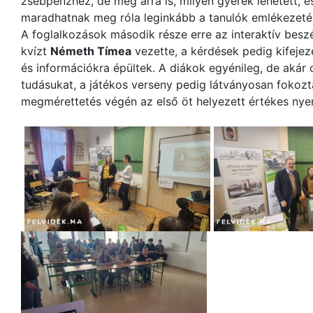
zsebpénzhez, de még arra is, milyen gyerek lehetett, 
maradhatnak meg róla leginkább a tanulók emlékezeté
A foglalkozások második része erre az interaktív besz
kvízt
Németh Tímea
vezette, a kérdések pedig kifeje
és információkra épültek. A diákok egyénileg, de akár
tudásukat, a játékos verseny pedig látványosan fokozta
megmérettetés végén az első öt helyezett értékes nye