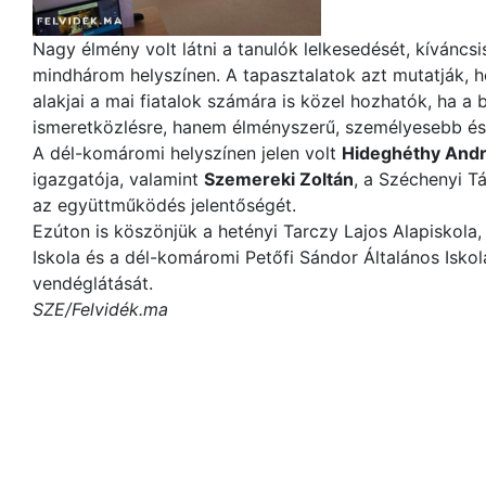
Nagy élmény volt látni a tanulók lelkesedését, kíváncs
mindhárom helyszínen. A tapasztalatok azt mutatják, 
alakjai a mai fiatalok számára is közel hozhatók, ha 
ismeretközlésre, hanem élményszerű, személyesebb és
A dél-komáromi helyszínen jelen volt
Hideghéthy And
igazgatója, valamint
Szemereki Zoltán
, a Széchenyi Tá
az együttműködés jelentőségét.
Ezúton is köszönjük a hetényi Tarczy Lajos Alapiskol
Iskola és a dél-komáromi Petőfi Sándor Általános Iskol
vendéglátását.
SZE/Felvidék.ma