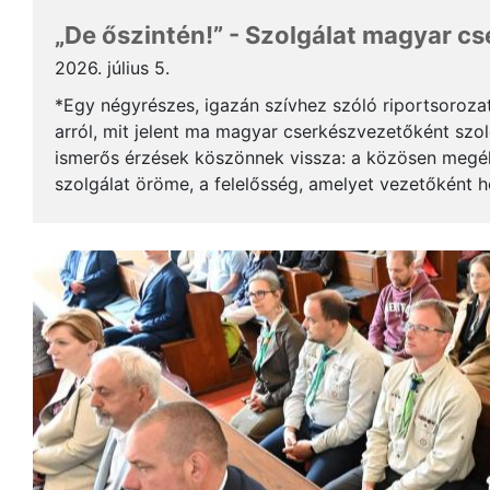
„De őszintén!” - Szolgálat magyar c
2026. július 5.
*Egy négyrészes, igazán szívhez szóló riportsoroza
arról, mit jelent ma magyar cserkészvezetőként szolg
ismerős érzések köszönnek vissza: a közösen megél
szolgálat öröme, a felelősség, amelyet vezetőként 
gyerekek mosolya, ami újra és újra értelmet ad a m..