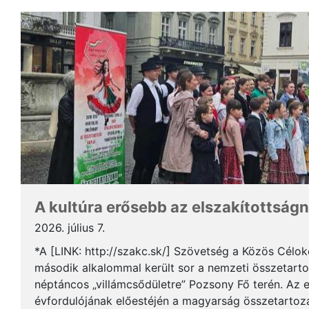
A kultúra erősebb az elszakítottságn
2026. július 7.
*A [LINK: http://szakc.sk/] Szövetség a Közös Cél
második alkalommal került sor a nemzeti összetart
néptáncos „villámcsődületre” Pozsony Fő terén. Az 
évfordulójának előestéjén a magyarság összetartozás