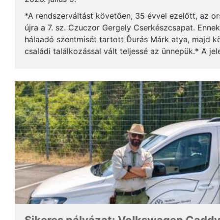
*A rendszerváltást követően, 35 évvel ezelőtt, az o
újra a 7. sz. Czuczor Gergely Cserkészcsapat. Enne
hálaadó szentmisét tartott Ďurás Márk atya, majd kö
családi találkozással vált teljessé az ünnepük.* A je
öregcserkészek és azok családtagjai, ...