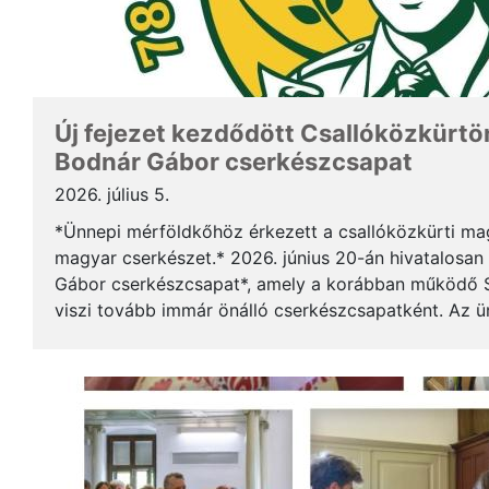
Új fejezet kezdődött Csallóközkürtön
Bodnár Gábor cserkészcsapat
2026. július 5.
*Ünnepi mérföldkőhöz érkezett a csallóközkürti mag
magyar cserkészet.* 2026. június 20-án hivatalosan 
Gábor cserkészcsapat*, amely a korábban működő S
viszi tovább immár önálló cserkészcsapatként. Az 
kezdődött a csallóközkürti római katolikus templomb