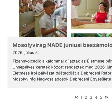
Mosolyvirág NADE júniusi beszámol
2026. július 5.
Tizennyolcadik alkalommal díjazták az Életmese pá
Ünnepélyes keretek között rendezték meg 2026. jún
Életmese írói pályázat díjátadóját a Debreceni Ref
Mosolyvirág Nagycsaládosok Debreceni Egyesülete á
immár nagykorúvá vált: tizennyolc év alatt tizennyol.
(current)
1
2
3
4
5