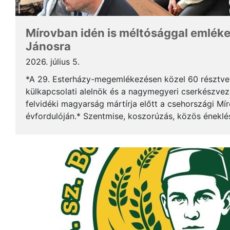
Mírovban idén is méltósággal emlék
Jánosra
2026. július 5.
*A 29. Esterházy-megemlékezésen közel 60 résztv
külkapcsolati alelnök és a nagymegyeri cserkészveze
felvidéki magyarság mártírja előtt a csehországi Mí
évfordulóján.* Szentmise, koszorúzás, közös éneklé
mindez ismét megerősítette: Esterházy János példája 