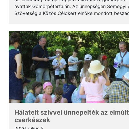
avattak Gömörpéterfalán. Az ünnepségen Somogyi Alf
Szövetség a Közös Célokért elnöke mondott beszéde
terjedelemben közöljük a gondolatait. * Tisztelt Hölg
Hálatelt szívvel ünnepelték az elmúlt
cserkészek
2026. július 5.