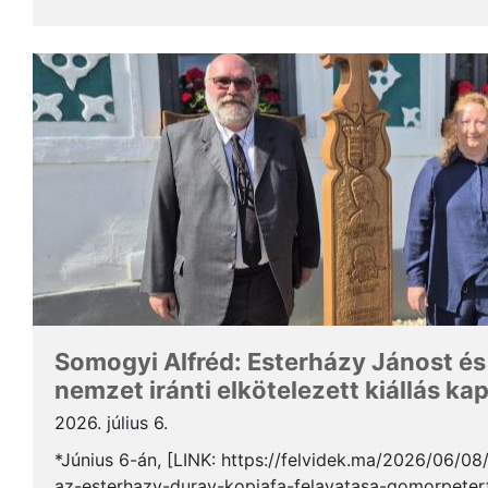
Somogyi Alfréd, a SZAKC elnöke a rendezvény kapcs
Somogyi Alfréd: Esterházy Jánost és
nemzet iránti elkötelezett kiállás ka
2026. július 6.
*Június 6-án, [LINK: https://felvidek.ma/2026/06/0
az-esterhazy-duray-kopjafa-felavatasa-gomorpeterf