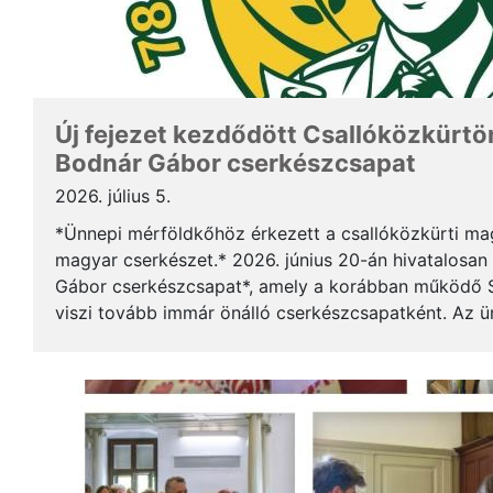
Új fejezet kezdődött Csallóközkürtön
Bodnár Gábor cserkészcsapat
2026. július 5.
*Ünnepi mérföldkőhöz érkezett a csallóközkürti mag
magyar cserkészet.* 2026. június 20-án hivatalosan 
Gábor cserkészcsapat*, amely a korábban működő S
viszi tovább immár önálló cserkészcsapatként. Az 
kezdődött a csallóközkürti római katolikus templomb