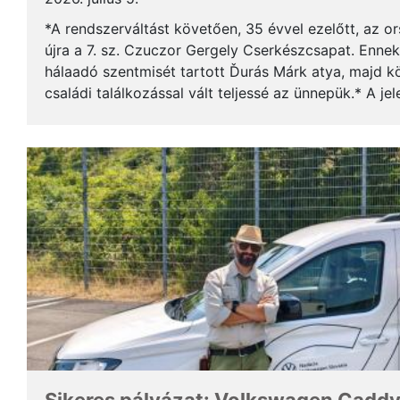
*A rendszerváltást követően, 35 évvel ezelőtt, az o
újra a 7. sz. Czuczor Gergely Cserkészcsapat. Enne
hálaadó szentmisét tartott Ďurás Márk atya, majd kö
családi találkozással vált teljessé az ünnepük.* A je
öregcserkészek és azok családtagjai, ...