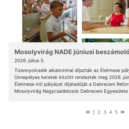
Mosolyvirág NADE júniusi beszámol
2026. július 5.
Tizennyolcadik alkalommal díjazták az Életmese pá
Ünnepélyes keretek között rendezték meg 2026. jún
Életmese írói pályázat díjátadóját a Debreceni Ref
Mosolyvirág Nagycsaládosok Debreceni Egyesülete á
immár nagykorúvá vált: tizennyolc év alatt tizennyol.
(current)
1
2
3
4
5