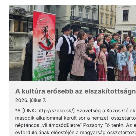
A kultúra erősebb az elszakítottságn
2026. július 7.
*A [LINK: http://szakc.sk/] Szövetség a Közös Cél
második alkalommal került sor a nemzeti összetart
néptáncos „villámcsődületre” Pozsony Fő terén. Az 
évfordulójának előestéjén a magyarság összetartozás