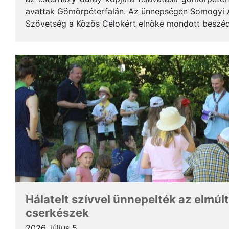
avattak Gömörpéterfalán. Az ünnepségen Somogyi Alf
Szövetség a Közös Célokért elnöke mondott beszéde
terjedelemben közöljük a gondolatait. * Tisztelt Hölg
Hálatelt szívvel ünnepelték az elmúlt
cserkészek
2026. július 5.