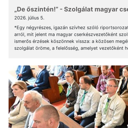
„De őszintén!” - Szolgálat magyar c
2026. július 5.
*Egy négyrészes, igazán szívhez szóló riportsoroza
arról, mit jelent ma magyar cserkészvezetőként szolg
ismerős érzések köszönnek vissza: a közösen megél
szolgálat öröme, a felelősség, amelyet vezetőként 
gyerekek mosolya, ami újra és újra értelmet ad a m..