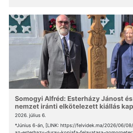
Somogyi Alfréd, a SZAKC elnöke a rendezvény kapcs
Somogyi Alfréd: Esterházy Jánost és
nemzet iránti elkötelezett kiállás ka
2026. július 6.
*Június 6-án, [LINK: https://felvidek.ma/2026/06/0
az-esterhazy-duray-kopjafa-felavatasa-gomorpeterf