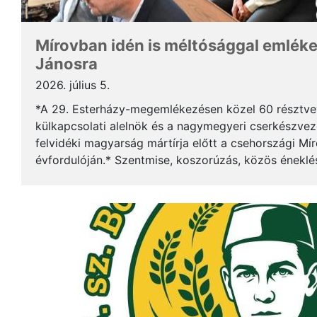
Mírovban idén is méltósággal emlék
Jánosra
2026. július 5.
*A 29. Esterházy-megemlékezésen közel 60 résztv
külkapcsolati alelnök és a nagymegyeri cserkészveze
felvidéki magyarság mártírja előtt a csehországi Mí
évfordulóján.* Szentmise, koszorúzás, közös éneklé
mindez ismét megerősítette: Esterházy János példája 