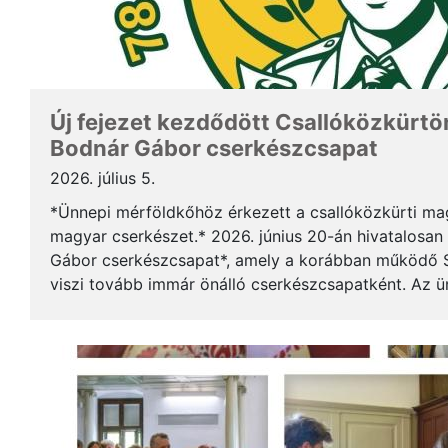
Új fejezet kezdődött Csallóközkürtön
Bodnár Gábor cserkészcsapat
2026. július 5.
*Ünnepi mérföldkőhöz érkezett a csallóközkürti mag
magyar cserkészet.* 2026. június 20-án hivatalosan 
Gábor cserkészcsapat*, amely a korábban működő S
viszi tovább immár önálló cserkészcsapatként. Az 
kezdődött a csallóközkürti római katolikus templomb