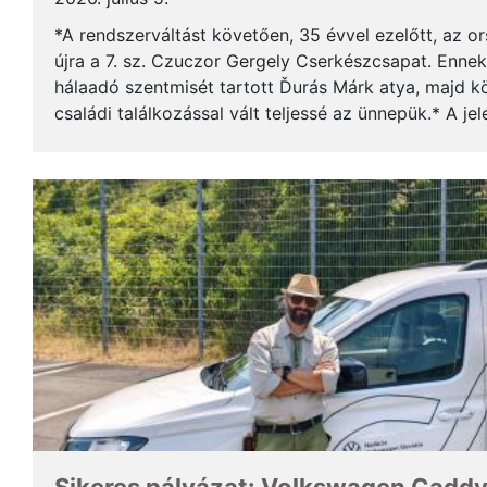
*A rendszerváltást követően, 35 évvel ezelőtt, az o
újra a 7. sz. Czuczor Gergely Cserkészcsapat. Enne
hálaadó szentmisét tartott Ďurás Márk atya, majd kö
családi találkozással vált teljessé az ünnepük.* A je
öregcserkészek és azok családtagjai, ...