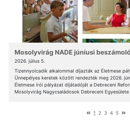
Mosolyvirág NADE júniusi beszámol
2026. július 5.
Tizennyolcadik alkalommal díjazták az Életmese pá
Ünnepélyes keretek között rendezték meg 2026. jún
Életmese írói pályázat díjátadóját a Debreceni Ref
Mosolyvirág Nagycsaládosok Debreceni Egyesülete á
immár nagykorúvá vált: tizennyolc év alatt tizennyol.
(current)
1
2
3
4
5