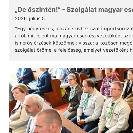
„De őszintén!” - Szolgálat magyar c
2026. július 5.
*Egy négyrészes, igazán szívhez szóló riportsoroza
arról, mit jelent ma magyar cserkészvezetőként szolg
ismerős érzések köszönnek vissza: a közösen megél
szolgálat öröme, a felelősség, amelyet vezetőként 
gyerekek mosolya, ami újra és újra értelmet ad a m..