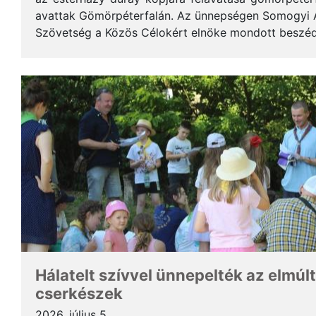
avattak Gömörpéterfalán. Az ünnepségen Somogyi Alf
Szövetség a Közös Célokért elnöke mondott beszéde
terjedelemben közöljük a gondolatait. * Tisztelt Hölg
Hálatelt szívvel ünnepelték az elmúlt
cserkészek
2026. július 5.