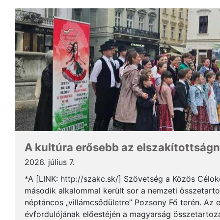
A kultúra erősebb az elszakítottságn
2026. július 7.
*A [LINK: http://szakc.sk/] Szövetség a Közös Cél
második alkalommal került sor a nemzeti összetart
néptáncos „villámcsődületre” Pozsony Fő terén. Az 
évfordulójának előestéjén a magyarság összetartozás