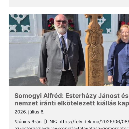
Somogyi Alfréd, a SZAKC elnöke a rendezvény kapcs
Somogyi Alfréd: Esterházy Jánost és
nemzet iránti elkötelezett kiállás ka
2026. július 6.
*Június 6-án, [LINK: https://felvidek.ma/2026/06/0
az-esterhazy-duray-kopjafa-felavatasa-gomorpeterf