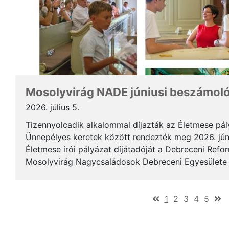
Mosolyvirág NADE júniusi beszámol
2026. július 5.
Tizennyolcadik alkalommal díjazták az Életmese pá
Ünnepélyes keretek között rendezték meg 2026. jún
Életmese írói pályázat díjátadóját a Debreceni Ref
Mosolyvirág Nagycsaládosok Debreceni Egyesülete á
immár nagykorúvá vált: tizennyolc év alatt tizennyol.
(current)
1
2
3
4
5