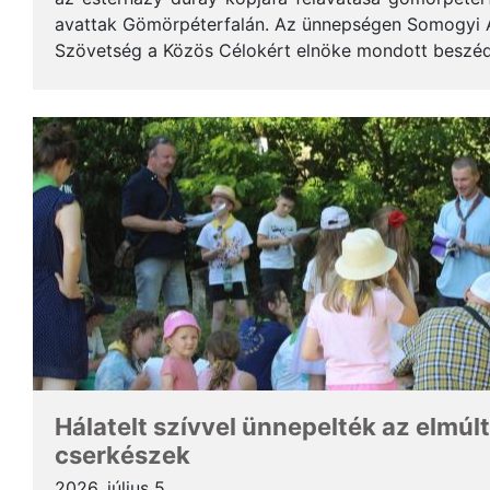
avattak Gömörpéterfalán. Az ünnepségen Somogyi Alf
Szövetség a Közös Célokért elnöke mondott beszéde
terjedelemben közöljük a gondolatait. * Tisztelt Hölg
Hálatelt szívvel ünnepelték az elmúlt
cserkészek
2026. július 5.