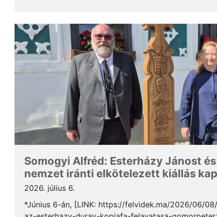
Somogyi Alfréd, a SZAKC elnöke a rendezvény kapcs
Somogyi Alfréd: Esterházy Jánost és
nemzet iránti elkötelezett kiállás ka
2026. július 6.
*Június 6-án, [LINK: https://felvidek.ma/2026/06/0
az-esterhazy-duray-kopjafa-felavatasa-gomorpeterf