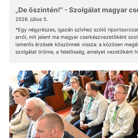
„De őszintén!” - Szolgálat magyar c
2026. július 5.
*Egy négyrészes, igazán szívhez szóló riportsoroza
arról, mit jelent ma magyar cserkészvezetőként szolg
ismerős érzések köszönnek vissza: a közösen megél
szolgálat öröme, a felelősség, amelyet vezetőként 
gyerekek mosolya, ami újra és újra értelmet ad a m..