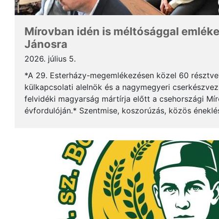
Mírovban idén is méltósággal emlék
Jánosra
2026. július 5.
*A 29. Esterházy-megemlékezésen közel 60 résztv
külkapcsolati alelnök és a nagymegyeri cserkészveze
felvidéki magyarság mártírja előtt a csehországi Mí
évfordulóján.* Szentmise, koszorúzás, közös éneklé
mindez ismét megerősítette: Esterházy János példája 