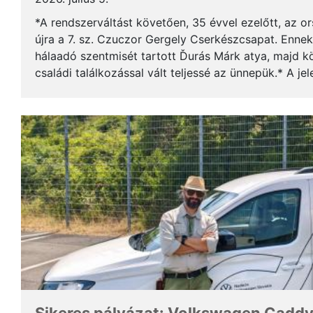
*A rendszerváltást követően, 35 évvel ezelőtt, az o
újra a 7. sz. Czuczor Gergely Cserkészcsapat. Enne
hálaadó szentmisét tartott Ďurás Márk atya, majd kö
családi találkozással vált teljessé az ünnepük.* A je
öregcserkészek és azok családtagjai, ...