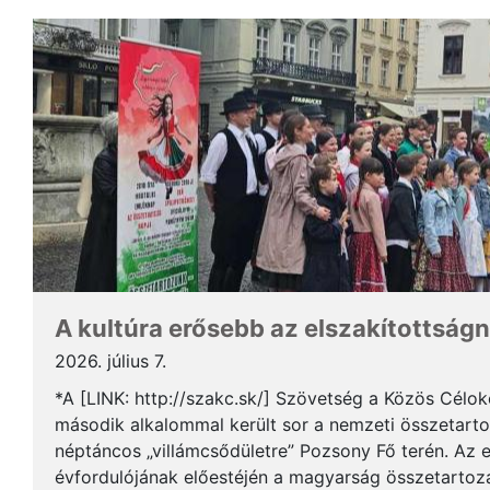
A kultúra erősebb az elszakítottságn
2026. július 7.
*A [LINK: http://szakc.sk/] Szövetség a Közös Cél
második alkalommal került sor a nemzeti összetart
néptáncos „villámcsődületre” Pozsony Fő terén. Az 
évfordulójának előestéjén a magyarság összetartozás