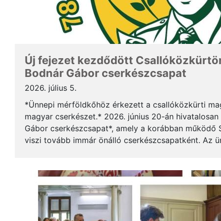
Új fejezet kezdődött Csallóközkürtön
Bodnár Gábor cserkészcsapat
2026. július 5.
*Ünnepi mérföldkőhöz érkezett a csallóközkürti mag
magyar cserkészet.* 2026. június 20-án hivatalosan 
Gábor cserkészcsapat*, amely a korábban működő S
viszi tovább immár önálló cserkészcsapatként. Az 
kezdődött a csallóközkürti római katolikus templomb