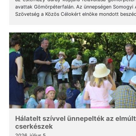
avattak Gömörpéterfalán. Az ünnepségen Somogyi Alf
Szövetség a Közös Célokért elnöke mondott beszéde
terjedelemben közöljük a gondolatait. * Tisztelt Hölg
Hálatelt szívvel ünnepelték az elmúlt
cserkészek
2026. július 5.