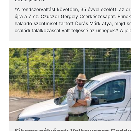
*A rendszerváltást követően, 35 évvel ezelőtt, az o
újra a 7. sz. Czuczor Gergely Cserkészcsapat. Enne
hálaadó szentmisét tartott Ďurás Márk atya, majd kö
családi találkozással vált teljessé az ünnepük.* A je
öregcserkészek és azok családtagjai, ...