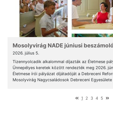
Mosolyvirág NADE júniusi beszámol
2026. július 5.
Tizennyolcadik alkalommal díjazták az Életmese pá
Ünnepélyes keretek között rendezték meg 2026. jún
Életmese írói pályázat díjátadóját a Debreceni Ref
Mosolyvirág Nagycsaládosok Debreceni Egyesülete á
immár nagykorúvá vált: tizennyolc év alatt tizennyol.
(current)
1
2
3
4
5