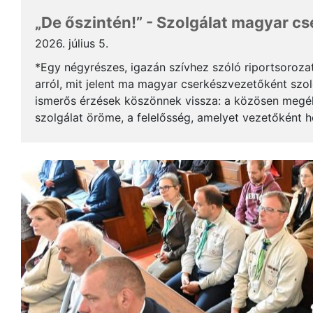
„De őszintén!” - Szolgálat magyar c
2026. július 5.
*Egy négyrészes, igazán szívhez szóló riportsoroza
arról, mit jelent ma magyar cserkészvezetőként szolg
ismerős érzések köszönnek vissza: a közösen megél
szolgálat öröme, a felelősség, amelyet vezetőként 
gyerekek mosolya, ami újra és újra értelmet ad a m..