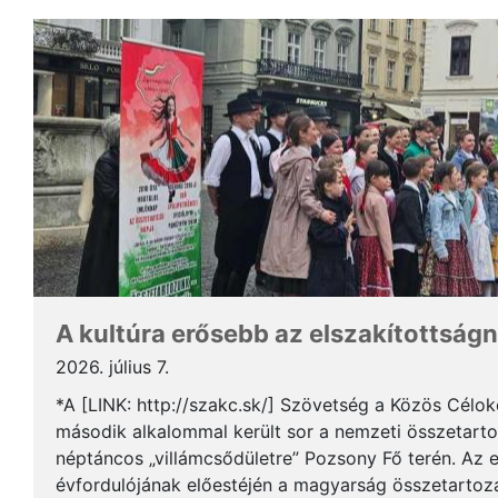
A kultúra erősebb az elszakítottságn
2026. július 7.
*A [LINK: http://szakc.sk/] Szövetség a Közös Cél
második alkalommal került sor a nemzeti összetart
néptáncos „villámcsődületre” Pozsony Fő terén. Az 
évfordulójának előestéjén a magyarság összetartozás