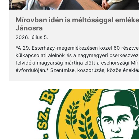
Mírovban idén is méltósággal emlék
Jánosra
2026. július 5.
*A 29. Esterházy-megemlékezésen közel 60 résztv
külkapcsolati alelnök és a nagymegyeri cserkészveze
felvidéki magyarság mártírja előtt a csehországi Mí
évfordulóján.* Szentmise, koszorúzás, közös éneklé
mindez ismét megerősítette: Esterházy János példája 