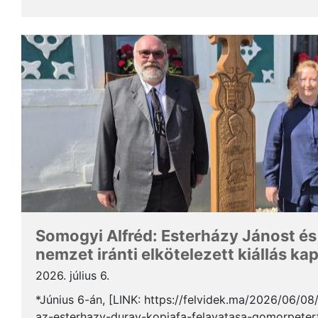
Somogyi Alfréd, a SZAKC elnöke a rendezvény kapcs
Somogyi Alfréd: Esterházy Jánost és
nemzet iránti elkötelezett kiállás ka
2026. július 6.
*Június 6-án, [LINK: https://felvidek.ma/2026/06/0
az-esterhazy-duray-kopjafa-felavatasa-gomorpeterf