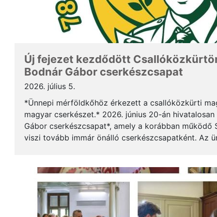
Új fejezet kezdődött Csallóközkürtön
Bodnár Gábor cserkészcsapat
2026. július 5.
*Ünnepi mérföldkőhöz érkezett a csallóközkürti mag
magyar cserkészet.* 2026. június 20-án hivatalosan 
Gábor cserkészcsapat*, amely a korábban működő S
viszi tovább immár önálló cserkészcsapatként. Az 
kezdődött a csallóközkürti római katolikus templomb