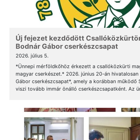
Új fejezet kezdődött Csallóközkürtön
Bodnár Gábor cserkészcsapat
2026. július 5.
*Ünnepi mérföldkőhöz érkezett a csallóközkürti mag
magyar cserkészet.* 2026. június 20-án hivatalosan 
Gábor cserkészcsapat*, amely a korábban működő S
viszi tovább immár önálló cserkészcsapatként. Az 
kezdődött a csallóközkürti római katolikus templomb