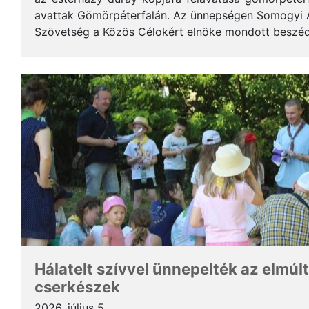
avattak Gömörpéterfalán. Az ünnepségen Somogyi Alf
Szövetség a Közös Célokért elnöke mondott beszéde
terjedelemben közöljük a gondolatait. * Tisztelt Hölg
Hálatelt szívvel ünnepelték az elmúlt
cserkészek
2026. július 5.