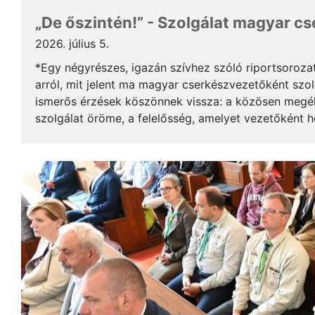
„De őszintén!” - Szolgálat magyar c
2026. július 5.
*Egy négyrészes, igazán szívhez szóló riportsoroza
arról, mit jelent ma magyar cserkészvezetőként szolg
ismerős érzések köszönnek vissza: a közösen megél
szolgálat öröme, a felelősség, amelyet vezetőként 
gyerekek mosolya, ami újra és újra értelmet ad a m..