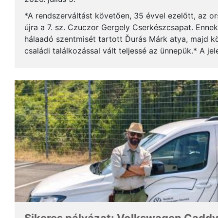
*A rendszerváltást követően, 35 évvel ezelőtt, az o
újra a 7. sz. Czuczor Gergely Cserkészcsapat. Enne
hálaadó szentmisét tartott Ďurás Márk atya, majd kö
családi találkozással vált teljessé az ünnepük.* A je
öregcserkészek és azok családtagjai, ...