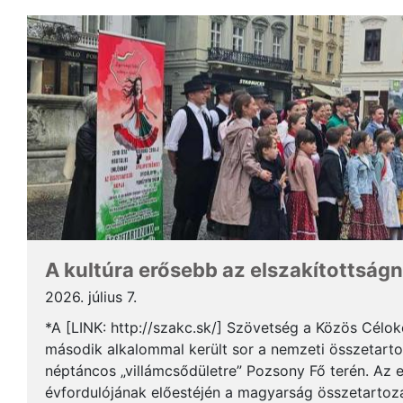
A kultúra erősebb az elszakítottságn
2026. július 7.
*A [LINK: http://szakc.sk/] Szövetség a Közös Cél
második alkalommal került sor a nemzeti összetart
néptáncos „villámcsődületre” Pozsony Fő terén. Az 
évfordulójának előestéjén a magyarság összetartozás