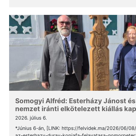
Somogyi Alfréd, a SZAKC elnöke a rendezvény kapcs
Somogyi Alfréd: Esterházy Jánost és
nemzet iránti elkötelezett kiállás ka
2026. július 6.
*Június 6-án, [LINK: https://felvidek.ma/2026/06/0
az-esterhazy-duray-kopjafa-felavatasa-gomorpeterf