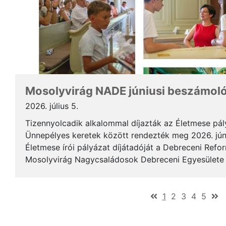
Mosolyvirág NADE júniusi beszámol
2026. július 5.
Tizennyolcadik alkalommal díjazták az Életmese pá
Ünnepélyes keretek között rendezték meg 2026. jún
Életmese írói pályázat díjátadóját a Debreceni Ref
Mosolyvirág Nagycsaládosok Debreceni Egyesülete á
immár nagykorúvá vált: tizennyolc év alatt tizennyol.
(current)
1
2
3
4
5