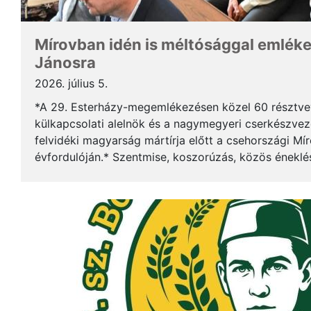
Mírovban idén is méltósággal emlék
Jánosra
2026. július 5.
*A 29. Esterházy-megemlékezésen közel 60 résztv
külkapcsolati alelnök és a nagymegyeri cserkészveze
felvidéki magyarság mártírja előtt a csehországi Mí
évfordulóján.* Szentmise, koszorúzás, közös éneklé
mindez ismét megerősítette: Esterházy János példája 