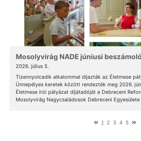
Mosolyvirág NADE júniusi beszámol
2026. július 5.
Tizennyolcadik alkalommal díjazták az Életmese pá
Ünnepélyes keretek között rendezték meg 2026. jún
Életmese írói pályázat díjátadóját a Debreceni Ref
Mosolyvirág Nagycsaládosok Debreceni Egyesülete á
immár nagykorúvá vált: tizennyolc év alatt tizennyol.
(current)
1
2
3
4
5