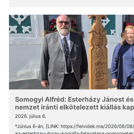
Somogyi Alfréd, a SZAKC elnöke a rendezvény kapcs
Somogyi Alfréd: Esterházy Jánost és
nemzet iránti elkötelezett kiállás ka
2026. július 6.
*Június 6-án, [LINK: https://felvidek.ma/2026/06/0
az-esterhazy-duray-kopjafa-felavatasa-gomorpeterf