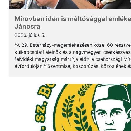
Mírovban idén is méltósággal emlék
Jánosra
2026. július 5.
*A 29. Esterházy-megemlékezésen közel 60 résztv
külkapcsolati alelnök és a nagymegyeri cserkészveze
felvidéki magyarság mártírja előtt a csehországi Mí
évfordulóján.* Szentmise, koszorúzás, közös éneklé
mindez ismét megerősítette: Esterházy János példája 