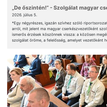
„De őszintén!” - Szolgálat magyar c
2026. július 5.
*Egy négyrészes, igazán szívhez szóló riportsoroza
arról, mit jelent ma magyar cserkészvezetőként szolg
ismerős érzések köszönnek vissza: a közösen megél
szolgálat öröme, a felelősség, amelyet vezetőként 
gyerekek mosolya, ami újra és újra értelmet ad a m..