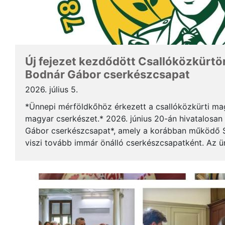
Új fejezet kezdődött Csallóközkürtön
Bodnár Gábor cserkészcsapat
2026. július 5.
*Ünnepi mérföldkőhöz érkezett a csallóközkürti mag
magyar cserkészet.* 2026. június 20-án hivatalosan 
Gábor cserkészcsapat*, amely a korábban működő S
viszi tovább immár önálló cserkészcsapatként. Az 
kezdődött a csallóközkürti római katolikus templomb