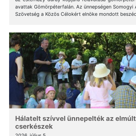
avattak Gömörpéterfalán. Az ünnepségen Somogyi Alf
Szövetség a Közös Célokért elnöke mondott beszéde
terjedelemben közöljük a gondolatait. * Tisztelt Hölg
Hálatelt szívvel ünnepelték az elmúlt
cserkészek
2026. július 5.