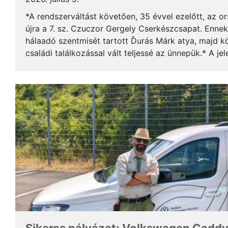
*A rendszerváltást követően, 35 évvel ezelőtt, az o
újra a 7. sz. Czuczor Gergely Cserkészcsapat. Enne
hálaadó szentmisét tartott Ďurás Márk atya, majd kö
családi találkozással vált teljessé az ünnepük.* A je
öregcserkészek és azok családtagjai, ...