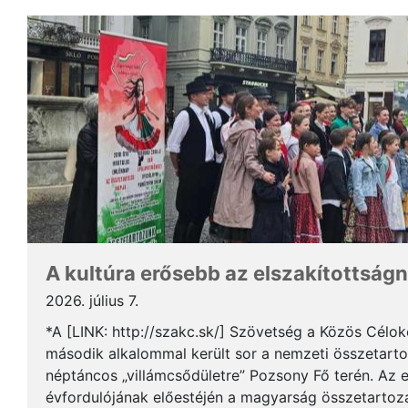
A kultúra erősebb az elszakítottságn
2026. július 7.
*A [LINK: http://szakc.sk/] Szövetség a Közös Cél
második alkalommal került sor a nemzeti összetart
néptáncos „villámcsődületre” Pozsony Fő terén. Az 
évfordulójának előestéjén a magyarság összetartozás