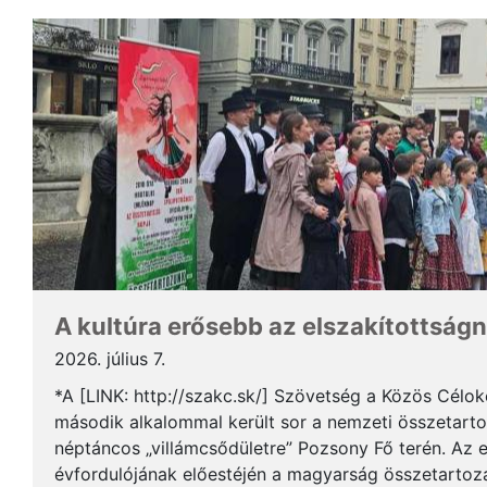
A kultúra erősebb az elszakítottságn
2026. július 7.
*A [LINK: http://szakc.sk/] Szövetség a Közös Cél
második alkalommal került sor a nemzeti összetart
néptáncos „villámcsődületre” Pozsony Fő terén. Az 
évfordulójának előestéjén a magyarság összetartozás