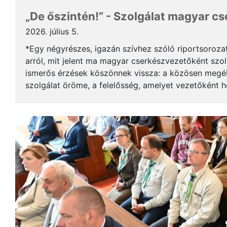
„De őszintén!” - Szolgálat magyar c
2026. július 5.
*Egy négyrészes, igazán szívhez szóló riportsoroza
arról, mit jelent ma magyar cserkészvezetőként szolg
ismerős érzések köszönnek vissza: a közösen megél
szolgálat öröme, a felelősség, amelyet vezetőként 
gyerekek mosolya, ami újra és újra értelmet ad a m..