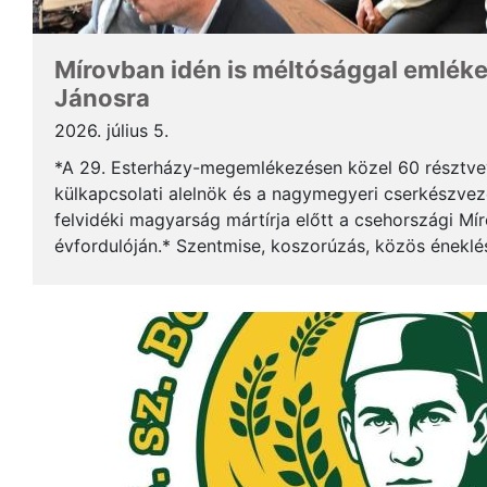
Mírovban idén is méltósággal emlék
Jánosra
2026. július 5.
*A 29. Esterházy-megemlékezésen közel 60 résztv
külkapcsolati alelnök és a nagymegyeri cserkészveze
felvidéki magyarság mártírja előtt a csehországi Mí
évfordulóján.* Szentmise, koszorúzás, közös éneklé
mindez ismét megerősítette: Esterházy János példája 