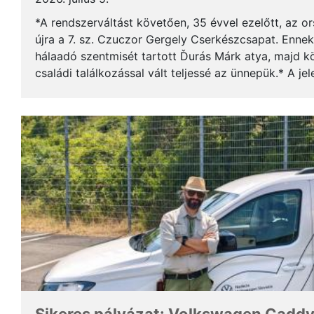
*A rendszerváltást követően, 35 évvel ezelőtt, az o
újra a 7. sz. Czuczor Gergely Cserkészcsapat. Enne
hálaadó szentmisét tartott Ďurás Márk atya, majd kö
családi találkozással vált teljessé az ünnepük.* A je
öregcserkészek és azok családtagjai, ...