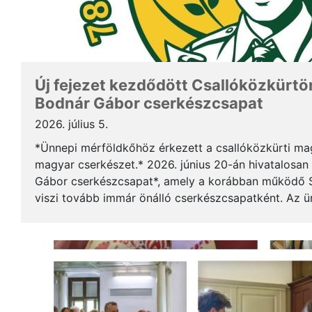
Új fejezet kezdődött Csallóközkürtön
Bodnár Gábor cserkészcsapat
2026. július 5.
*Ünnepi mérföldkőhöz érkezett a csallóközkürti mag
magyar cserkészet.* 2026. június 20-án hivatalosan 
Gábor cserkészcsapat*, amely a korábban működő S
viszi tovább immár önálló cserkészcsapatként. Az 
kezdődött a csallóközkürti római katolikus templomb