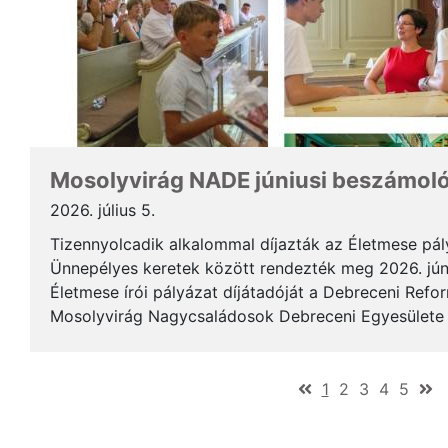
Mosolyvirág NADE júniusi beszámol
2026. július 5.
Tizennyolcadik alkalommal díjazták az Életmese pá
Ünnepélyes keretek között rendezték meg 2026. jún
Életmese írói pályázat díjátadóját a Debreceni Ref
Mosolyvirág Nagycsaládosok Debreceni Egyesülete á
immár nagykorúvá vált: tizennyolc év alatt tizennyol.
(current)
1
2
3
4
5