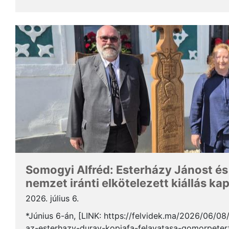
Somogyi Alfréd, a SZAKC elnöke a rendezvény kapcs
Somogyi Alfréd: Esterházy Jánost és
nemzet iránti elkötelezett kiállás ka
2026. július 6.
*Június 6-án, [LINK: https://felvidek.ma/2026/06/0
az-esterhazy-duray-kopjafa-felavatasa-gomorpeterf