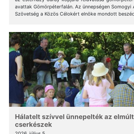
avattak Gömörpéterfalán. Az ünnepségen Somogyi Alf
Szövetség a Közös Célokért elnöke mondott beszéde
terjedelemben közöljük a gondolatait. * Tisztelt Hölg
Hálatelt szívvel ünnepelték az elmúlt
cserkészek
2026. július 5.