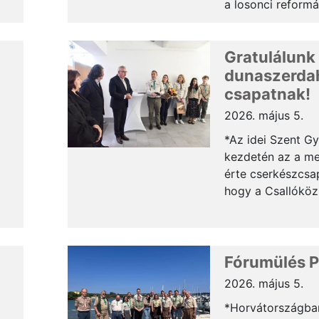
a losonci reformá
Az
temetőben. A LIL
i
Társulás, a rimas
Gratulálunk
Hatvani István c
ő
és az 503. sz. T
dunaszerdah
Öregcserkész Klub
csapatnak!
civilek, első lépé
2026. május 5.
kiszabadítottuk a
*Az idei Szent G
sírkertet a termé
kezdetén az a me
szemét fogságábó
érte cserkészcsa
folytatásról ham
hogy a Csallóköz
ké...
Kaszinó 1860 Vár
Szent György díj
adományozott
közösségünknek a
Fórumülés P
ifjúságnevelő mu
2026. május 5.
elismeréseképpen
*Horvátországban
Megtisztelő ezt a