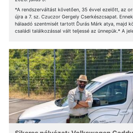
*A rendszerváltást követően, 35 évvel ezelőtt, az o
újra a 7. sz. Czuczor Gergely Cserkészcsapat. Enne
hálaadó szentmisét tartott Ďurás Márk atya, majd kö
családi találkozással vált teljessé az ünnepük.* A je
öregcserkészek és azok családtagjai, ...