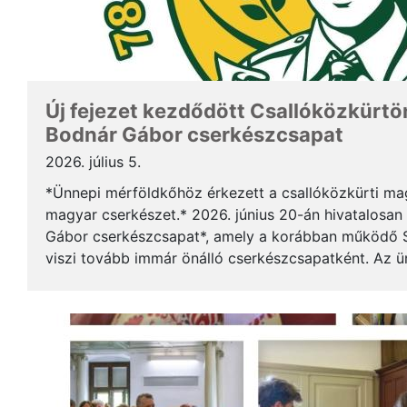
Új fejezet kezdődött Csallóközkürtön
Bodnár Gábor cserkészcsapat
2026. július 5.
*Ünnepi mérföldkőhöz érkezett a csallóközkürti mag
magyar cserkészet.* 2026. június 20-án hivatalosan 
Gábor cserkészcsapat*, amely a korábban működő S
viszi tovább immár önálló cserkészcsapatként. Az 
kezdődött a csallóközkürti római katolikus templomb