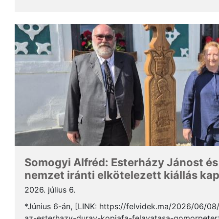
Somogyi Alfréd, a SZAKC elnöke a rendezvény kapcs
Somogyi Alfréd: Esterházy Jánost és
nemzet iránti elkötelezett kiállás ka
2026. július 6.
*Június 6-án, [LINK: https://felvidek.ma/2026/06/0
az-esterhazy-duray-kopjafa-felavatasa-gomorpeterf