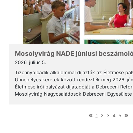
Mosolyvirág NADE júniusi beszámol
2026. július 5.
Tizennyolcadik alkalommal díjazták az Életmese pá
Ünnepélyes keretek között rendezték meg 2026. jún
Életmese írói pályázat díjátadóját a Debreceni Ref
Mosolyvirág Nagycsaládosok Debreceni Egyesülete á
immár nagykorúvá vált: tizennyolc év alatt tizennyol.
(current)
1
2
3
4
5