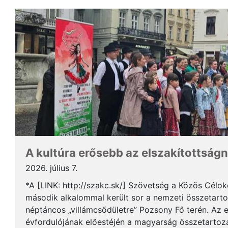
A kultúra erősebb az elszakítottságn
2026. július 7.
*A [LINK: http://szakc.sk/] Szövetség a Közös Cél
második alkalommal került sor a nemzeti összetart
néptáncos „villámcsődületre” Pozsony Fő terén. Az 
évfordulójának előestéjén a magyarság összetartozás