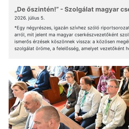
„De őszintén!” - Szolgálat magyar c
2026. július 5.
*Egy négyrészes, igazán szívhez szóló riportsoroza
arról, mit jelent ma magyar cserkészvezetőként szolg
ismerős érzések köszönnek vissza: a közösen megél
szolgálat öröme, a felelősség, amelyet vezetőként 
gyerekek mosolya, ami újra és újra értelmet ad a m..