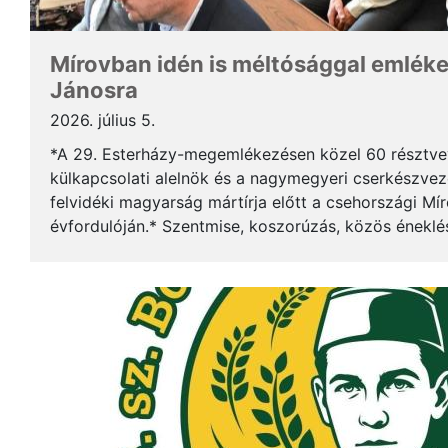
Mírovban idén is méltósággal emlék
Jánosra
2026. július 5.
*A 29. Esterházy-megemlékezésen közel 60 résztv
külkapcsolati alelnök és a nagymegyeri cserkészveze
felvidéki magyarság mártírja előtt a csehországi Mí
évfordulóján.* Szentmise, koszorúzás, közös éneklé
mindez ismét megerősítette: Esterházy János példája 