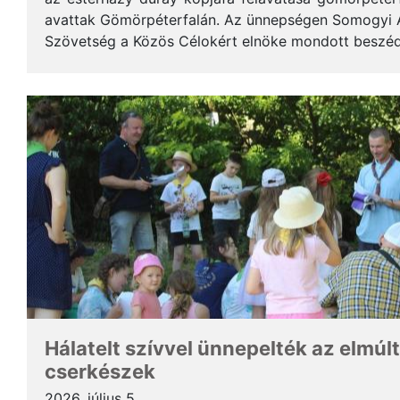
avattak Gömörpéterfalán. Az ünnepségen Somogyi Alf
Szövetség a Közös Célokért elnöke mondott beszéde
terjedelemben közöljük a gondolatait. * Tisztelt Hölg
Hálatelt szívvel ünnepelték az elmúlt
cserkészek
2026. július 5.